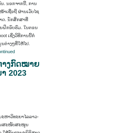
ັນ. ນອກຈາກນີ້, ການ
ໜ້າເຊື່ອຖື ຜ່ານເວັບໄຊ
ດ. ນັກສຶກສາທີ່
ານຝຶກອົບຮົມ. ໃນຕອນ
ot ເຊິ່ງວິທີການນີ້ກໍ
ນຕ່າງໆທີ່ໃຫ້ໄປ.
ntinued
ີທາງກົດໝາຍ
ນາ 2023
h
ມະຫາວິທະຍາໄລລາວ-
ການສະໜັບສະໜູນ
ໃຫ້ກັບຄະນະນິຕິສາດ