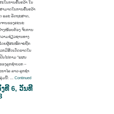
ສະໃນການຄົ້ນຄວ້າ ໃນ
ດສາມາດໃນການຄົ້ນຄວ້າ
າດ ແລະ ລັດຖະສາດ,
ອາຈານຂອງຄະນະ
່າງໜ້ອຍຕ້ອງ ຈົບການ
ະ/ຄວາມຊ່ຽວຊານທາງ
. ໂດຍຜູ້ສະໝັກຈະຖືກ
ບວກມີສິດເດັດຂາດໃນ
້ເປັນໄປຕາມ “ແຜນ
ງ ຂອງລຸກຊຳບວກ –
ທະຍາໄລ ລາວ-ລຸກຊໍາ
ຸ່ມນີ້: …
Continued
ີ 6, ວັນທີ
3
h