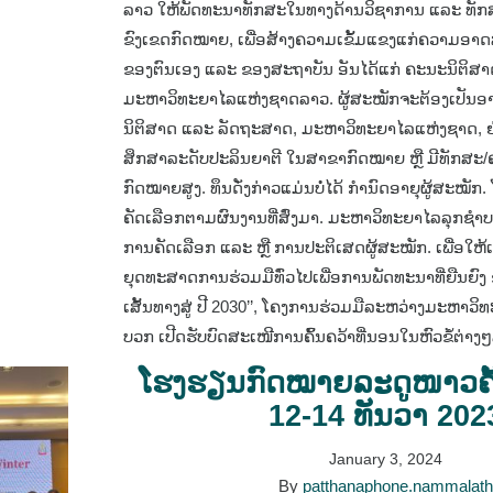
ລາວ ໃຫ້ພັດທະນາທັກສະໃນທາງດ້ານວິຊາການ ແລະ ທັກ
ຂົງເຂດກົດໝາຍ, ເພື່ອສ້າງຄວາມເຂັ້ມແຂງແກ່ຄວາມອາ
ຂອງຕົນເອງ ແລະ ຂອງສະຖາບັນ ອັນໄດ້ແກ່ ຄະນະນິຕິສ
ມະຫາວິທະຍາໄລແຫ່ງຊາດລາວ. ຜູ້ສະໝັກຈະຕ້ອງເປັນ
ນິຕິສາດ ແລະ ລັດຖະສາດ, ມະຫາວິທະຍາໄລແຫ່ງຊາດ, ຢ
ສຶກສາລະດັບປະລິນຍາຕີ ໃນສາຂາກົດໝາຍ ຫຼື ມີທັກສ
ກົດໝາຍສູງ. ທຶນດັ່ງກ່າວແມ່ນບໍ່ໄດ້ ກຳນົດອາຍຸຜູ້ສະໝັກ
ຄັດເລືອກຕາມຜົນງານທີ່ສົ່ງມາ. ມະຫາວິທະຍາໄລລຸກຊຳ
ການຄັດເລືອກ ແລະ ຫຼື ການປະຕິເສດຜູ້ສະໝັກ. ເພື່ອໃຫ
ຍຸດທະສາດການຮ່ວມມືທົ່ວໄປເພື່ອການພັດທະນາທີ່ຍືນຍົ
ເສັ້ນທາງສູ່ ປີ 2030’’, ໂຄງການຮ່ວມມືລະຫວ່າງມະຫາວິ
ບວກ ເປີດຮັບບົດສະເໜີການຄົ້ນຄວ້າທີ່ນອນໃນຫົວຂໍ້ຕ່າງໆລ
ໂຮງຮຽນກົດໝາຍລະດູໜາວຄັ້ງທ
12​​-14 ທັນວາ 202
January 3, 2024
By
patthanaphone.nammalat