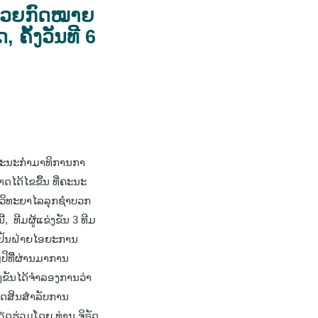
ດ້ວຍກົດໝາຍ
ຄັ້ງວັນທີ 6
h
ງຄະນະກໍາມາທິການກາ
ໄດ້ໄຂຂຶ້ນ ທີ່ຄະນະ
ຫາວິທະຍາໄລລຸກຊຳບວກ
 ທີມຜູ້ແຂ່ງຂັນ 3 ທີມ
ເປັນຝ່າຍໄອຍະການ
ປິທີິ່ຜ່ານມາການ
່ງຂັນໄດ້ຈຳລອງການວ່າ
ັດສິນສຳລັບການ
ດຮ່ວມໂດຍ ທ່ານ ຈິຣັດ