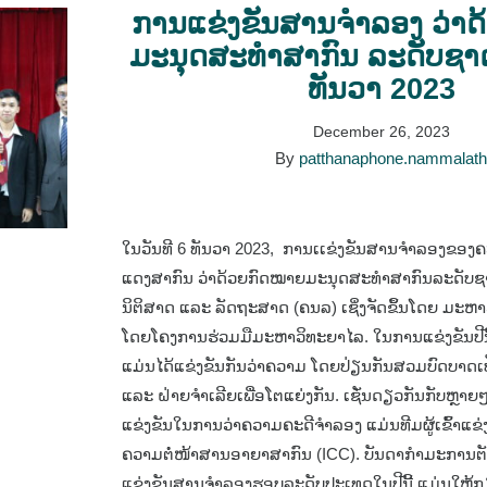
ການແຂ່ງຂັນສານຈໍາລອງ ວ່າ
ມະນຸດສະທຳສາກົນ ລະດັບຊາດ, 
ທັນວາ 2023
December 26, 2023
By
patthanaphone.nammalat
ໃນວັນທີ 6 ທັນວາ 2023, ການເເຂ່ງຂັນສານຈໍາລອງຂອ
ແດງສາກົນ ວ່າດ້ວຍກົດໝາຍມະນຸດສະທຳສາກົນລະດັບຊາດ
ນິຕິສາດ ແລະ ລັດຖະສາດ (ຄນລ) ເຊິ່ງຈັດຂຶ້ນໂດຍ ມະ
ໂດຍໂຄງການຮ່ວມມືມະຫາວິທະຍາໄລ. ໃນການແຂ່ງຂັນປີນີ້,
ແມ່ນໄດ້ແຂ່ງຂັນກັນວ່າຄວາມ ໂດຍປ່ຽນກັນສວມບົດບາດ
ແລະ ຝ່າຍຈຳເລີຍເພື່ອໂຕແຍ່ງກັນ. ເຊັ່ນດຽວກັນກັບຫຼາຍໆ
ແຂ່ງຂັນໃນການວ່າຄວາມຄະດີຈຳລອງ ແມ່ນທີມຜູ້ເຂົ້າແຂ
ຄວາມຕໍ່ໜ້າສານອາຍາສາກົນ (ICC). ບັນດາກຳມະການຕ
ແຂ່ງຂັນສານຈຳລອງຮອບລະດັບປະເທດໃນປີນີ້ ແມ່ນໃຫ້ກຽ