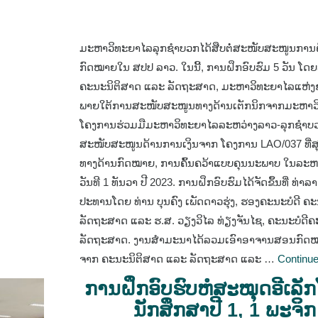
ມະຫາວິທະຍາໄລລຸກຊໍາບວກໄດ້ສືບຕໍ່ສະໜັບສະໜູນການຄ
ກົດໝາຍໃນ ສປປ ລາວ. ໃນນີ້, ການຝຶກອົບຮົມ 5 ວັນ ໂດ
ຄະນະນິຕິສາດ ແລະ ລັດຖະສາດ, ມະຫາວິທະຍາໄລແຫ່ງຊາດ,
ພາຍໃຕ້ການສະໜັບສະໜູນທາງດ້ານເຕັກນິກຈາກມະຫາວິ
ໂຄງການຮ່ວມມືມະຫາວິທະຍາໄລລະຫວ່າງລາວ-ລຸກຊໍາບ
ສະໜັບສະໜູນດ້ານການເງິນຈາກ ໂຄງການ LAO/037 ທີ່ສຸມ
ທາງດ້ານກົດໝາຍ, ການຄົ້ນຄວ້າແບບຄຸນນະພາບ ໃນລະຫວ່
ວັນທີ 1 ທັນວາ ປີ 2023. ການຝຶກອົບຮົມໄດ້ຈັດຂຶ້ນທີ່ ທ
ປະທານໂດຍ ທ່ານ ບຸນຄົງ ເພັດດາວຮຸ່ງ, ຮອງຄະນະບໍດີ ຄ
ລັດຖະສາດ ແລະ ຮ.ສ. ວຽງວິໄລ ທ່ຽງຈັນໄຊ, ຄະນະບໍດີ
ລັດຖະສາດ. ງານສໍາມະນາໄດ້ລວມເອົາອາຈານສອນກົດໝາ
ຈາກ ຄະນະນິຕິສາດ ແລະ ລັດຖະສາດ ແລະ …
Continu
ການຝຶກອົບຮົບຫໍສະໝຸດອີເລັກ
ນັກສຶກສາປີ 1, 1 ພະຈິ