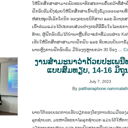
ໃຫ້ນັກສຶກສາສາມາດພັດທະນາທັກສະການຄົ້ນຄວ້າທີ່ສໍາຄ
ຝຶກອົບຮົມຍັງຊ່ວຍໃຫ້ນັກສຶກສາເຂົ້າເຖິງຂໍ້ມູນອອນລາຍທີ່
ຫໍສະໝຸດອີເລັກໂຕນິກ ຂອງຄະນະນິຕິສາດ ແລະ ລັດຖະສາ
ເຂົ້າຮ່ວມແມ່ນໄດ້ປະກອບສ່ວນຢ່າງກະຕືລືລົ້ນໃນໄລຍະກ
ທ້າຍ, ຜູ້ຝຶກອົບຮົມໄດ້ນໍາພາຫຼິ້ນກິດຈະກໍາທີ່ມ່ວນຜ່ານ Kaho
ເຮັດໃຫ້ນັກສຶກສາສາມາດຝຶກຝົນ ແລະ ທົບທວນບັນດາຂໍ້ມູ
ພາຍຫຼັງການຝຶກອົບຮົມ ມີນ້ອງໆຫຼາຍກວ່າ 30​ ນ້ອງ …
Co
ງານສໍາມະນາວ່າດ້ວຍປະເພນ
ແບບສົມທຽບ, 14-16 ມິຖຸ
July 7, 2023
By
patthanaphone.nammalat
ພາຍໃຕ້ຂອບເຂດການເຮັດວຽກຂອງໂຄງການຮ່ວມມືຂອງ
ລຸກຊໍາບວກ, ມະຫາວິທະຍາໄລລຸກຊໍາບວກ ແມ່ນໄດ້ໃຫ້
ວຽກງານການສອນ ແລະ ການພັດທະນາຂີດຄວາມສາມາດ 