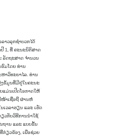
h
ລລາວລຸກຊໍາບວກໄດ້
ີ 1, ທີ່ ຄະນະນິຕິສາດ
ະ ລັດຖະສາດ ຈໍານວນ
ົບຮົມໂດຍ ທ່ານ
ຫາວິທະຍາໄລ. ທ່ານ
ໍ້ມູນທີ່ມີຢູ່ໃນຄະນະ
ຮົບແມ່ນເປີດໂອກາດໃຫ້
ໜ້າເຊື່ອຖື ຜ່ານຫໍ
າໃນເວລາຮຽນ ແລະ ເຮັດ
່ຽວກັບວິທີການນໍາໃຊ້
້ນຖານ ແລະ ແບບຂັ້ນ
່ກ່ຽວຂ້ອງ, ເພື່ອຊ່ວຍ