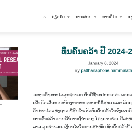
⌂
ກ່ຽວກັບ
ການສອນ
ການວິໄຈ
ແຫ
ທຶນຄົ້ນຄວ້າ ປີ 2024-
January 8, 2024
By
patthanaphone.nammalat
ມະຫາວິທະຍາໄລລຸກຊຳບວກ ຍິນດີທີ່ຈະປະກາດວ່າ ພວກເ
ເພື່ອຄັດເລືອກ ພະນັກງານຈາກ ຄະນະນິຕິສາດ ແລະ ລັ
ວິທະຍາໄລແຫ່ງຊາດ ທີ່ສົນໃຈເຮັດບົດຄົ້ນຄວ້າໃນຂົງເຂດ
ການຄົ້ນຄວ້າ ພາຍໃຕ້ການຊີ້ນຳຂອງ ໂຄງການຮ່ວມມືລະ
ລາວ-ລຸກຊຳບວກ. ເງື່ອນໄຂໃນການສະໝັກ ທຶນຄົ້ນຄວ້ານີ້ 