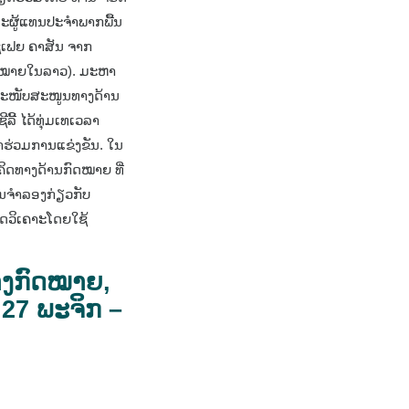
ຜູ້ແທນປະຈໍາພາກພື້ນ
ຊເຟຍ ຄາສັນ ຈາກ
ກົດໝາຍໃນລາວ). ມະຫາ
ນສະໜັບສະໜູນທາງດ້ານ
ລີ້ ໄດ້ທຸ່ມເທເວລາ
າຮ່ວມການແຂ່ງຂັນ. ໃນ
ຄິດທາງດ້ານກົດໝາຍ ທີ່
ານຈຳລອງກ່ຽວກັບ
ດວິເຄາະໂດຍໃຊ້
ທາງກົດໝາຍ,
27 ພະຈິກ –
h