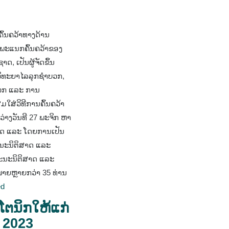
ົ້ນຄວ້າທາງດ້ານ
ຍພະແນກຄົ້ນຄວ້າຂອງ
 ເປັນຜູ້ຈັດຂຶ້ນ
ທະຍາໄລລຸກຊໍາບວກ,
ວກ ແລະ ການ
ໃສ່ວິທີການຄົ້ນຄວ້າ
າງວັນທີ 27 ພະຈິກ ຫາ
່າລາດ ແລະ ໂດຍການເປັນ
ະນະນິຕິສາດ ແລະ
ຄະນະນິຕິສາດ ແລະ
ຍຫຼາຍກວ່າ 35 ທ່ານ
ed
ໂຕນິກໃຫ້ແກ່
ກ 2023