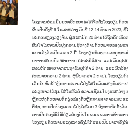
ໂຄງການຮ່ວມມືມະຫາວິທະຍາໄລໄດ້ຈັດຕັ້ງໂຮງຮຽນກົດໝ
ຂຶ້ນເປັນຄັ້ງທີ 6 ໃນລະຫວ່າງ ວັນທີ 12​​-14 ທັນວາ 2023
ນະຄອນຫຼວງວຽງຈັນ. ຜູ້ສະຫມັກ 20 ທ່ານໄດ້ຖືກຄັດເລ
ສົນໃຈໃນການປັບປຸງຄວາມຮູ້ທາງດ້ານກົດຫມາຍຂອງພວກ
ແບບເລັ່ງລັດເປັນເວລາ 3 ມື້. ໂຮງຮຽນກົດໝາຍລະດູໜາວຄັ້
ອາຈານສອນກົດໝາຍຈາກ ຄະນະນິຕິສາດ ແລະ ລັດຖະສາ
ສອນກົດໝາຍຈາກສະຖາບັນຍຸຕິທໍາ 2 ທ່ານ, ແລະ ນັກວິຊ
(ທະນາຍຄວາມ 2 ທ່ານ, ຜູ້ພິພາກສາ 2 ທ່ານ). ໂຮງຮຽນ
ເລິກໃນຫົວຂໍ້ “ຫຼັກການຄວາມໂປ່ງໃສໃນລັດແຫ່ງກົດໝາ
ລະດູໜາວໄດ້ສຸມໃສ່ໃນຫົວຂໍ້ ຄວາມເຊື່ອມໂຍງລະຫວ່າງ ກ
ຫຼັກແຫ່ງກົດໝາຍທີ່ກ່ຽວຂ້ອງກັບຫຼັກການສາທາລະນະ ແລ
ຕິທໍາ, ການປົກປ້ອງຄວາມໂປ່ງໃສໂດຍ 3 ອົງການຈັດຕັ້ງລ
ການປົກຄອງທີ່ດີ ທີ່ກ່ຽວຂ້ອງກັບໃນຂອບເຂດການຕ້ານການ
ໂຮງຮຽນກົດໝາຍລະດູໜາວຄັ້ງນີ້ໄດ້ສອນເປັນພາສາອັງກ