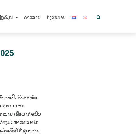
ຼ່ງຂໍ້ມູນ
ຂ່າວສານ
ຄັງຮູບພາບ
2025
h
ຮົາຈະເປີດຮັບສະໝັກ
ດຖະສາດ ມະຫາ
ກົດໝາຍ ເພື່ອມາດຳເນີນ
ຫວ່າງມະຫາວິທະຍາໄລ
ແມ່ນເນັ້ນໃສ່ ຄູອາຈານ