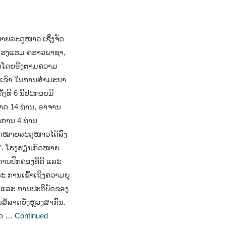
າຍລະດູໜາວ ເຊິ່ງຈັດ
, ທີ່ໂຮງແຮມ ຄຣາວພາຊາ,
ືອກໂດຍອີງຕາມຄວາມ
ເຂົາ ໃນການສໍາມະນາ
ງທີ 6 ນີ້ປະກອບມີ
ດ 14 ທ່ານ, ອາຈານ
າການ 4 ທ່ານ
ກົດໝາຍລະດູໜາວໄດ້ລົງ
ຍ”. ໂຮງຮຽນກົດໝາຍ
ານປົກຄອງທີ່ດີ ແລະ
ະ ການເຂົ້າເຖິງຄວາມຍຸ
ັດ ແລະ ການປະຕິບັດຂອງ
ສໍ້ລາດບັງຫຼວງສາກົນ.
ິດ …
Continued