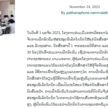
November 24, 2023
By
patthanaphone.nammalat
ໃນວັນທີ 1 ພະຈິກ 2023, ໂຄງການຮ່ວມມືມະຫາວິທະຍາໄ
ຈັດການຝຶກອົບຮົມຫໍສະໝຸດອີເລັກໂຕນິກໃຫ້ແກ່ນັກສຶກສາປ
ແລະ ລັດຖະສາດ. ນັກສຶກສາປີ 1 ຈາກຄະນະນິຕິສາດ ແລ
30 ນ້ອງໄດ້ເຂົ້າຮ່ວມການຝຶກອົບຮົມ ເຊິ່ງນໍາພາການຝຶກອ
ປາດຖະໜາພອນ ນາມມະລາດ, ຜູ້ຊ່ວຍໂຄງການຮ່ວມມືມະ
ປາດຖະໜາພອນໄດ້ແນະນໍານ້ອງນັກສຶກສາໃຫ້ຮູ້ຈັກກັບແຫຼ່ງຂ
ແລະ ວິທີການເຂົ້າເຖິງແຫຼ່ງມູນແບບທາງໄກ. ການຝຶກອົມ
ນັກສຶກສາໄດ້ຮຽນຮູ້ວິທີການເຂົ້າເຖິງແຫຼ່ງຂໍ້ມູນອອນລາຍທີ່
ສະໝຸດອີເລັກໂຕນິກ ເພື່ອເປັນປະໂຫຍດໃຫ້ແກ່ນັກສຶກສ
ບົດຄົ້ນຄວ້າ. ການຝຶກອົບຮົມໂດຍຜ່ານການປະຕິບັດຕົວຈິງກ
ສະໝຸດອີເລັກໂຕນິກ ໂດຍການນໍາໃຊ້ການຄົ້ນຫາທັງແບບພື
ສູງ. ຜູ້ຝຶກອົບຮົມໄດ້ແນະນໍາເຕັກນິກໃນການຊອກຫາຂໍ້ມູນທີ