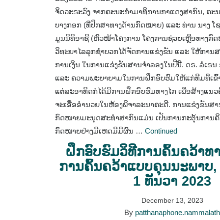
ຈິດວະຣະວົງ ຈາກຄະນະກໍາມາທິການກາແດງສາກົນ, ຄະນະ
ບາງກອກ (ທີ່ປຶກສາທາງດ້ານກົດໝາຍ) ແລະ ທ່ານ ນາງ ໂ
ມູນນິທິອາຊີ (ຫົວໜ້າໂຄງການ ໂຄງການຊ່ວຍເຫຼືອທາງ
ວິທະຍາໄລລຸກຊໍາບວກໄດ້ຈັດການແຂ່ງຂັນ ແລະ ໃຫ້ກາ
ການເງິນ ໃນການແຂ່ງຂັນສານຈໍາລອງໃນປີນີ້. ດຣ. ລໍເຣນ ຊີ
ແລະ ຄວາມພະຍາຍາມໃນການຝຶກອົບຮົມໃຫ້ແກ່ທີມທີ່ເຂົ້
ແຕ່ລະອາທິດກໍໄດ້ມີການຝຶກອົບຮົມທາງໄກ ເພື່ອສ້າງແນວ
ຈະເອື້ອອໍານວຍໃນຫ້ອງພິຈາລະນາຄະດີ. ການແຂ່ງຂັນສ
ກົດໝາຍມະນຸດສະທໍາສາກົນແມ່ນ ເປັນການກະຕຸ້ນການຄິ
ກົດໝາຍຢ່າງມີເຫດມີມີຜົນ …
Continued
ຝຶກອົບຮົມວິທີການຄົ້ນຄວ້າ
ການຄົ້ນຄວ້າແບບຄຸນນະພາບ, 
1 ທັນວາ 2023
December 13, 2023
By
patthanaphone.nammalat