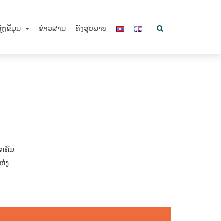
ຼ່ງຂໍ້ມູນ
ຂ່າວສານ
ຄັງຮູບພາບ
ກຄົນ
ຫ່ງ