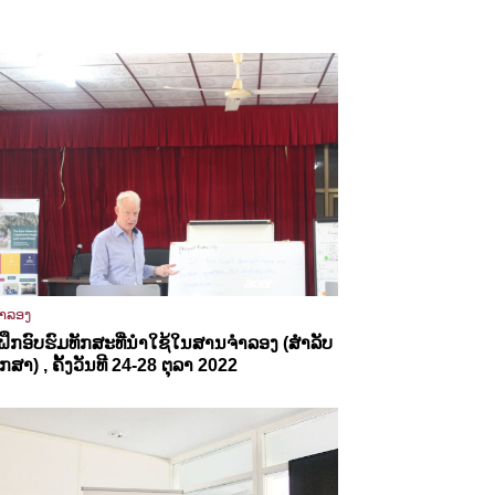
ຳລອງ
ຶກອົບຮົມທັກສະທີ່ນຳໃຊ້ໃນສານຈຳລອງ (ສຳລັບ
ກສາ) , ຄັ້ງວັນທີ 24-28 ຕຸລາ 2022