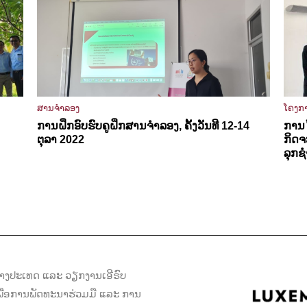
ສານຈຳລອງ
ໂຄງກ
ການຝຶກອົບຮົບຄູຝຶກສານຈຳລອງ, ຄັ້ງວັນທີ 12-14
ການ
ຕຸລາ 2022
ກິດຈ
ລຸກຊ
ງປະເທດ ແລະ ວຽກງານເອີຣົບ
່ອການພັດທະນາຮ່ວມມື ແລະ ການ