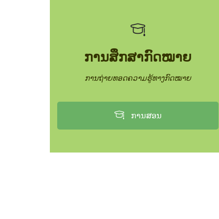
ການສຶກສາກົດໝາຍ
ການຖ່າຍທອດຄວາມຮູ້ທາງກົດໝາຍ
ການສອນ