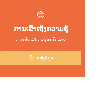
ການເຂົ້າເຖິງຄວາມຮູ້
ການເຜີຍແຜ່ຄວາມຮູ້ທາງກົດໝາຍ
ແຫຼ່ງຂໍ້ມູນ