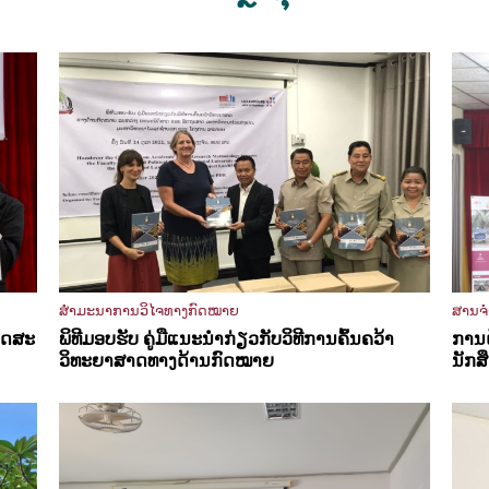
ສຳມະນາການວິໄຈທາງກົດໝາຍ
ສານຈ
ຸດສະ
ພິທີມອບຮັບ ຄູ່ມືແນະນຳກ່ຽວກັບວິທີການຄົ້ນຄວ້າ
ການຝ
ວິທະຍາສາດທາງດ້ານກົດໝາຍ
ນັກສຶ