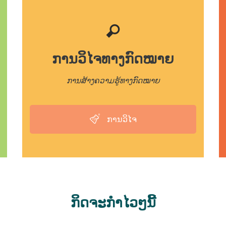
ການວິໄຈທາງກົດໝາຍ
ການສ້າງຄວາມຮູ້ທາງກົດໝາຍ
ການວິໄຈ
ກິດຈະກຳໄວໆນີ້