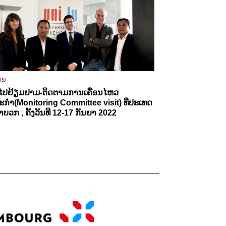
ານ
ໄປຢ້ຽມຢາມ-ຕິດຕາມການເຄື່ອນໄຫວ
ະກຳ(Monitoring Committee visit) ທີ່ປະເທດ
ຳບວກ , ຄັ້ງວັນທີ 12-17 ກັນຍາ 2022