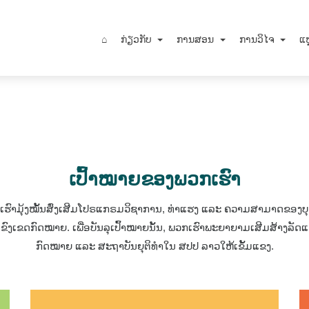
⌂
ກ່ຽວກັບ
ການສອນ
ການວິໄຈ
ແຫ
ເປົ້າໝາຍຂອງພວກເຮົາ
ເຮົາມຸ້ງໝັ້ນສົ່ງເສີມໂປຣແກຣມວິຊາການ, ທ່າແຮງ ແລະ ຄວາມສາມາດຂອງບຸ
ຂົງເຂດກົດໝາຍ. ເພື່ອບັນລຸເປົ້າໝາຍນັ້ນ, ພວກເຮົາພະຍາຍາມເສີມສ້າງລັດແ
ກົດໝາຍ ແລະ ສະຖາບັນຍຸຕິທໍາໃນ ສປປ ລາວໃຫ້ເຂັ້ມແຂງ.