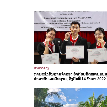
ສານຈຳລອງ
ການແຂ່ງຂັນສານຈໍາລອງ ວ່າດ້ວຍກົດໝາຍມະນ
ທຳສາກົນ ລະດັບຊາດ, ຄັ້ງວັນທີ 14 ທັນວາ 2022