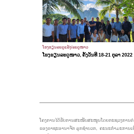
ໂຮງຮຽນລະດູແລ້ງ/ລະດູໜາວ
ໂຮງຮຽນລະດູໜາວ, ຄັ້ງວັນທີ 18-21 ຕຸລາ 2022
ໂຄງການໄດ້ຮັບການສະໜັບສະໜູນໂດຍກະຊວງການຕ່າ
ຂອງຣາຊະອານາຈັກ ລຸກຊຳບວກ, ຄະນະກຳມະການເພື