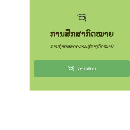
ການສຶກສາກົດໝາຍ
ການຖ່າຍທອດຄວາມຮູ້ທາງກົດໝາຍ
ການສອນ