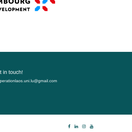
 in touch!
.liamg@ul.inu.soalnoitarepooc