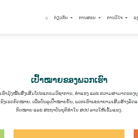
⌂
ກ່ຽວກັບ
ການສອນ
ການວິໄຈ
ແຫ
ເປົ້າໝາຍຂອງພວກເຮົາ
ເຮົາມຸ້ງໝັ້ນສົ່ງເສີມໂປຣແກຣມວິຊາການ, ທ່າແຮງ ແລະ ຄວາມສາມາດຂອງບຸ
ຂົງເຂດກົດໝາຍ. ເພື່ອບັນລຸເປົ້າໝາຍນັ້ນ, ພວກເຮົາພະຍາຍາມເສີມສ້າງລັດແ
ກົດໝາຍ ແລະ ສະຖາບັນຍຸຕິທໍາໃນ ສປປ ລາວໃຫ້ເຂັ້ມແຂງ.