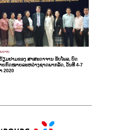
ັນຍາຍ
ຢ້ຽມຢາມຂອງ ສາສະດາຈານ ຮັບໂພລ, ບົດ
າຍກົດໝາຍລະຫວ່າງຊາດພາກລັດ, ວັນທີ 4-7
າ 2020