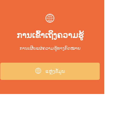
ການເຂົ້າເຖິງຄວາມຮູ້
ການເຜີຍແຜ່ຄວາມຮູ້ທາງກົດໝາຍ
ແຫຼ່ງຂໍ້ມູນ