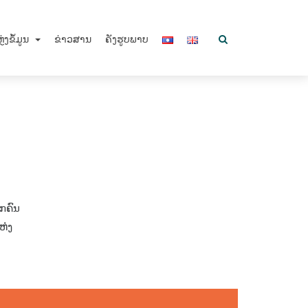
ຼ່ງຂໍ້ມູນ
ຂ່າວສານ
ຄັງຮູບພາບ
ກຄົນ
ຫ່ງ