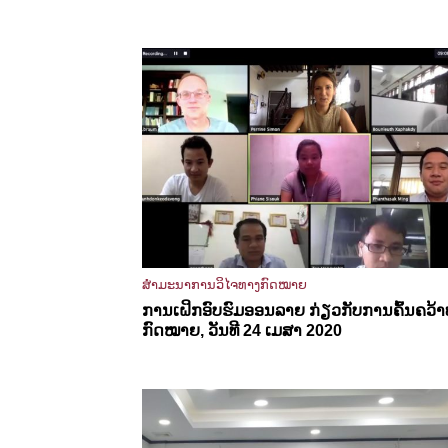
ສຳມະນາການວິໄຈທາງກົດໝາຍ
ການເຝິກອົບຮົມອອນລາຍ ກ່ຽວກັບການຄົ້ນຄວ້າ
ກົດໝາຍ, ວັນທີ 24 ເມສາ 2020