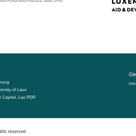
່ອການພັດທະນາຮ່ວມມື ແລະ ການ
Get
bourg
moc
versity of Laos
ne Capital, Lao PDR
ights reserved