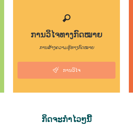
ການວິໄຈທາງກົດໝາຍ
ການສ້າງຄວາມຮູ້ທາງກົດໝາຍ
ການວິໄຈ
ກິດຈະກຳໄວໆນີ້