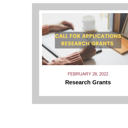
FEBRUARY 28, 2022
Research Grants
« Previous
1
…
10
11