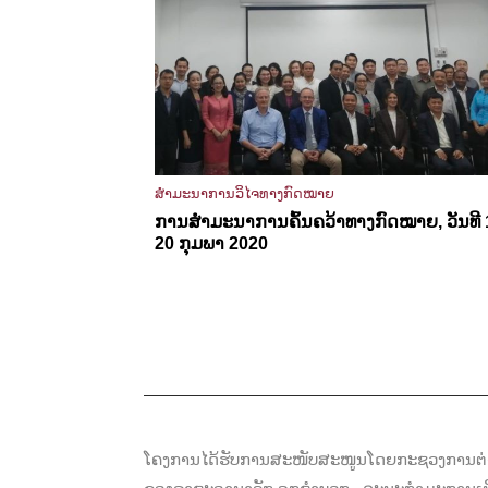
ສຳມະນາການວິໄຈທາງກົດໝາຍ
ການສຳມະນາການຄົ້ນຄວ້າທາງກົດໝາຍ, ວັນທີ 
20 ກຸມພາ 2020
ໂຄງການໄດ້ຮັບການສະໜັບສະໜູນໂດຍກະຊວງການຕ່າ