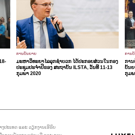
ການບັນຍາຍ
ການບ
18-
ມະຫາວິທະຍາໄລລຸກຊຳບວກ ໄດ້ປະກອບສ່ວນໃນກອງ
ການ
ປະຊຸມປະຈຳປີຂອງ ສະຖາບັນ ILSTA, ວັນທີ 11-13
ບັນຍ
ກຸມພາ 2020
ກຸມພ
ງປະເທດ ແລະ ວຽກງານເອີຣົບ