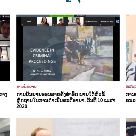
ການບັນຍາຍ
ຫໍສະໝ
ທາງ
ການບັນຍາຍອອນລາຍຄັ້ງທຳອິດ ພາຍໃຕ້ຫົວຂໍ້
ການເ
ຫຼັກຖານໃນການດຳເນີນຄະດີອາຍາ, ວັນທີ 10 ເມສາ
ຄນລ-
2020