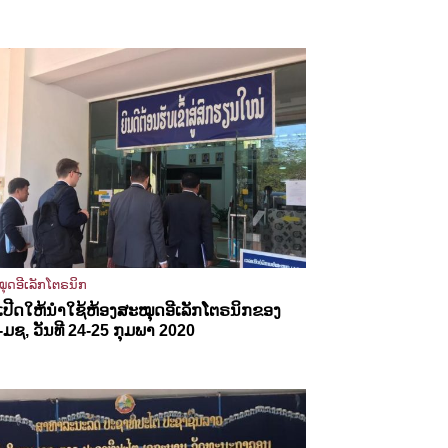
ຸດອີເລັກໂຕຣນິກ
ປີດໃຫ້ນຳໃຊ້ຫ້ອງສະໝຸດອີເລັກໂຕຣນິກຂອງ
ມຊ, ວັນທີ 24-25 ກຸມພາ 2020