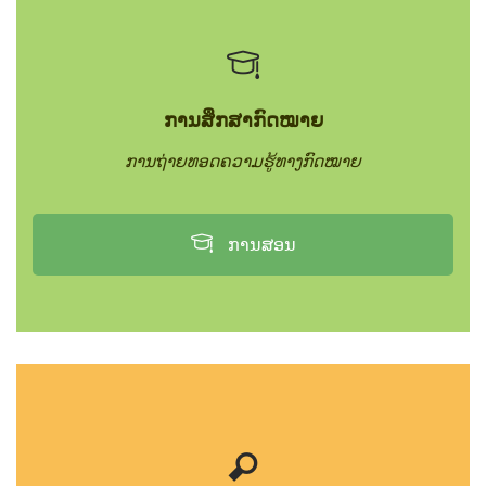
ການສຶກສາກົດໝາຍ
ການຖ່າຍທອດຄວາມຮູ້ທາງກົດໝາຍ
ການສອນ