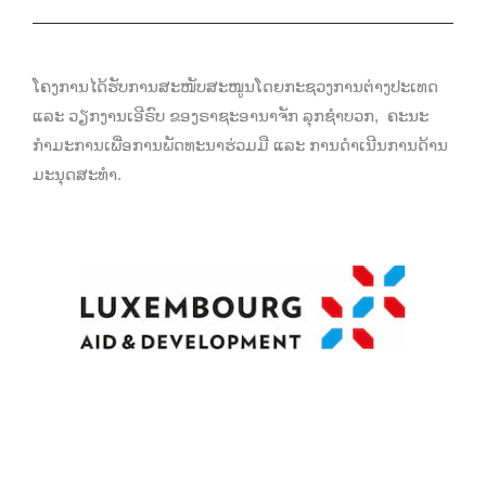
ໂຄງການໄດ້ຮັບການສະໜັບສະໜູນໂດຍກະຊວງການຕ່າງປະເທດ
ແລະ ວຽກງານເອີຣົບ ຂອງຣາຊະອານາຈັກ ລຸກຊຳບວກ, ຄະນະ
ກຳມະການເພື່ອການພັດທະນາຮ່ວມມື ແລະ ການດຳເນີນການດ້ານ
ມະນຸດສະທຳ.