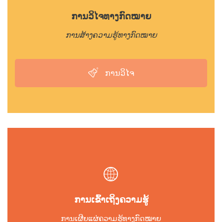
ການວິໄຈທາງກົດໝາຍ
ການສ້າງຄວາມຮູ້ທາງກົດໝາຍ
ການວິໄຈ
ການເຂົ້າເຖິງຄວາມຮູ້
ການເຜີຍແຜ່ຄວາມຮູ້ທາງກົດໝາຍ