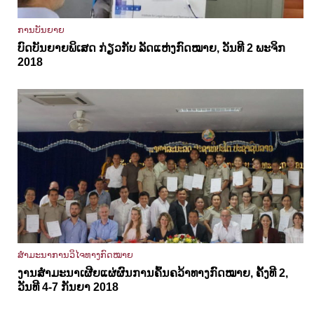
ການບັນຍາຍ
ບົດບັນຍາຍພິເສດ ກ່ຽວກັບ ລັດແຫ່ງກົດໝາຍ, ວັນທີ 2 ພະຈິກ
2018
ສຳມະນາການວິໄຈທາງກົດໝາຍ
ງານສຳມະນາເຜີຍແຜ່ຜົນການຄົ້ນຄວ້າທາງກົດໝາຍ, ຄັ້ງທີ 2,
ວັນທີ 4-7 ກັນຍາ 2018