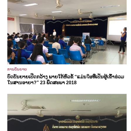
ການບັນຍາຍ
ບົດບັນຍາຍເປີດກວ້າງ ພາຍໃຕ້ຫົວຂໍ້ “ແມ່ນໃຜທີ່ເປັນຜູ້ເຂົ້າຮ່ວມ
ໃນສານອາຍາ?” 23 ພຶດສະພາ 2018