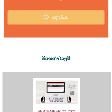
ແຫຼ່ງຂໍ້ມູນ
ກິດຈະກຳໄວໆນີ້
SEPTEMBER 22, 2021