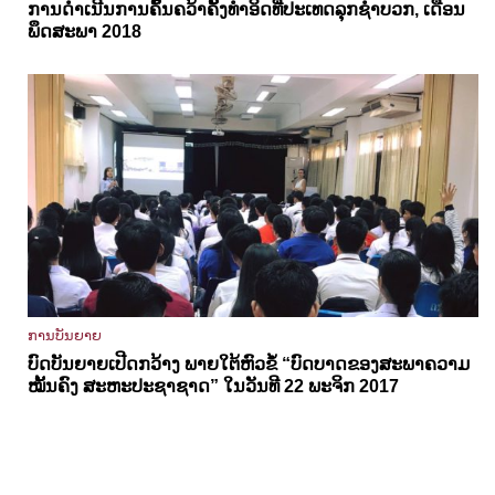
ການດຳເນີນການຄົ້ນຄວ້າຄັ້ງທຳອິດທີ່ປະເທດລຸກຊຳບວກ, ເດືອນ
ພຶດສະພາ 2018
ການບັນຍາຍ
ບົດບັນຍາຍເປີດກວ້າງ ພາຍໃຕ້ຫົວຂໍ້ “ບົດບາດຂອງສະພາຄວາມ
ໝັ້ນຄົງ ສະຫະປະຊາຊາດ” ໃນວັນທີ 22 ພະຈິກ 2017