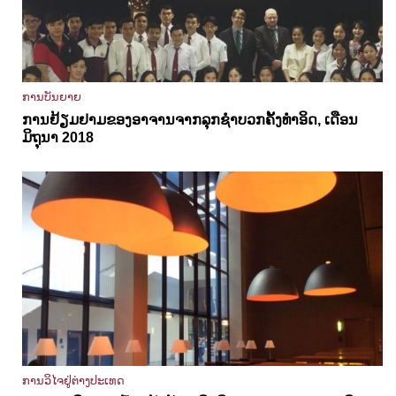
ການບັນຍາຍ
ການຢ້ຽມຢາມຂອງອາຈານຈາກລຸກຊຳບວກຄັ້ງທຳອິດ, ເດືອນ
ມິຖຸນາ 2018
ການວິໄຈຢູ່ຕ່າງປະເທດ