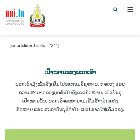
Men
[smartslider3 slider=”24″]
ເປົ້າໝາຍຂອງພວກເຮົາ
ພວກເຮົາມຸ້ງໝັ້ນສົ່ງເສີມໂປຣແກຣມວິຊາການ, ທ່າແຮງ ແລະ
ຄວາມສາມາດຂອງບຸກຄົນໃນຂົງເຂດກົດໝາຍ. ເພື່ອບັນລຸ
ເປົ້າໝາຍນັ້ນ, ພວກເຮົາພະຍາຍາມເສີມສ້າງລັດແຫ່ງ
ກົດໝາຍ ແລະ ສະຖາບັນຍຸຕິທໍາໃນ ສປປ ລາວໃຫ້ເຂັ້ມແຂງ.