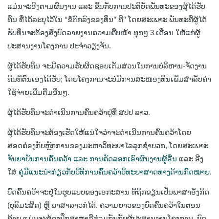
ແມ່ນຈະອີງຕາມຜົນງານ ແລະ ຂຶ້ນກັບການປະຕິບັດພັນທະຂອງຜູ້ໄດ້ຮັບ
ທຶນ ທີ່ໄດ້ລະບຸໄວ້ໃນ ‘‘ຂໍ້ຕົກລົງຂອງທຶນ’’ ທີ’’ ໂດຍສະເພາະ ພັນທະທີ່ຜູ້ໄດ້
ຮັບທຶນຈະຕ້ອງສົ່ງບົດລາຍງານຄວາມຄືບໜ້າ ທຸກໆ 3 ເດືອນ ໃຫ້ແກ່ຜູ້
ປະສານງານໂຄງການ ປະຈຳວຽງຈັນ.
ຜູ້ໄດ້ຮັບທຶນ ຈະມີຄວາມຮັບຜິດຊອບເຕັມສ່ວນໃນການບໍລິຫານ-ຈັດງານ
ທຶນທີ່ຕົນເອງໄດ້ຮັບ; ໂດຍໂຄງການຈະບໍ່ມີການສະໜອງທຶນເພີ່ມສຳລັບຄ່າ
ໃຊ້ຈ່າຍເພີ່ມຕື່ມອື່ນໆ.
ຜູ້ໄດ້ຮັບທຶນຈະດຳເນີນການຄົ້ນຄວ້າຢູ່ທີ່ ສປປ ລາວ.
ຜູ້ໄດ້ຮັບທຶນຈະຕ້ອງເຮັດໃຫ້ແນ່ໃຈວ່າຈະດຳເນີນການຄົ້ນຄວ້າໂດຍ
ສອດຄ່ອງກັບຫຼັກການຂອງມະຫາວິທະຍາໄລລຸກຊຳບວກ, ໂດຍສະເພາະ
ຈັນຍາບັນການຄົ້ນຄວ້າ ແລະ ການຄັດລອກເອົາຜົນງານຜູ້ອື່ນ
ແລະ ອີງ
ໃສ່
ຄູ່ມືແນະນຳກ່ຽວກັບວິທີການຄົ້ນຄວ້າວິທະຍາສາດທາງດ້ານກົດໝາຍ
.
ບົດຄົ້ນຄວ້າຈະຢູ່ໃນຮູບແບບຂອງເອກະສານ ທີ່ຖືກຂຽນເປັນພາສາອັງກິດ
(ບຸລິມະສິດ) ຫຼື ພາສາລາວກໍໄດ້. ຄວາມຍາວຂອງບົດຄົ້ນຄວ້າໃນຕອນ
ທ້າຍ ແມ່ນຈະຕ້ອງປຶກສາຫາລືຮ່ວມກັນກັບຜູ້ປະສານງານໂຄງການ. ບົດ