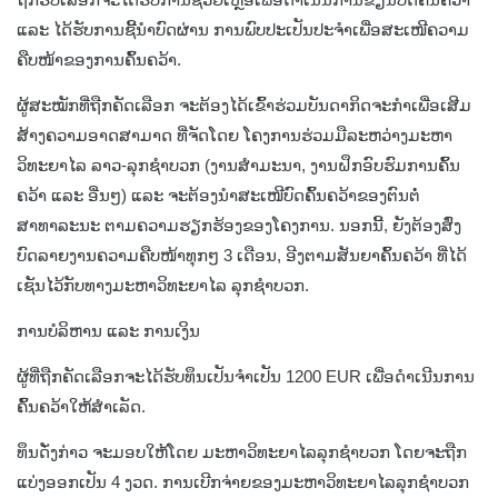
ແລະ ໄດ້ຮັບການຊີ້ນຳບົດຜ່ານ ການພົບປະເປັນປະຈຳເພື່ອສະເໜີຄວາມ
ຄືບໜ້າຂອງການຄົ້ນຄວ້າ.
ຜູ້ສະໝັກທີ່ຖືກຄັດເລືອກ ຈະຕ້ອງໄດ້ເຂົ້າຮ່ວມບັນດາກິດຈະກຳເພື່ອເສີມ
ສ້າງຄວາມອາດສາມາດ ທີ່ຈັດໂດຍ ໂຄງການຮ່ວມມືລະຫວ່າງມະຫາ
ວິທະຍາໄລ ລາວ-ລຸກຊຳບວກ (ງານສຳມະນາ, ງານຝຶກອົບຮົມການຄົ້ນ
ຄວ້າ ແລະ ອື່ນໆ) ແລະ ຈະຕ້ອງນຳສະເໜີບົດຄົ້ນຄວ້າຂອງຕົນຕໍ່
ສາທາລະນະ ຕາມຄວາມຮຽກຮ້ອງຂອງໂຄງການ. ນອກນີ້, ຍັງຕ້ອງສົ່ງ
ບົດລາຍງານຄວາມຄືບໜ້າທຸກໆ 3 ເດືອນ, ອີງຕາມສັນຍາຄົ້ນຄວ້າ ທີ່ໄດ້
ເຊັນໄວ້ກັບທາງມະຫາວິທະຍາໄລ ລຸກຊຳບວກ.
ການບໍລິຫານ ແລະ ການເງິນ
ຜູ້ທີ່ຖືກຄັດເລືອກຈະໄດ້ຮັບທຶນເປັນຈຳເປັນ 1200 EUR ເພື່ອດຳເນີນການ
ຄົ້ນຄວ້າໃຫ້ສໍາເລັດ.
ທຶນດັ່ງກ່າວ ຈະມອບໃຫ້ໂດຍ ມະຫາວິທະຍາໄລລຸກຊຳບວກ ໂດຍຈະຖືກ
ແບ່ງອອກເປັນ 4 ງວດ. ການເບີກຈ່າຍຂອງມະຫາວິທະຍາໄລລຸກຊຳບວກ