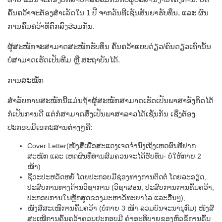
ຄົ້ນຄວ້າຈະຕ້ອງສຳເລັດໃນ 1 ປີ ຈາກວັນທີເຊັນສັນຍາຮັບທຶນ, ແລະ ຜົນ
ການຄົ້ນຄວ້າທີ່ຕົກລົງຮ່ວມກັນ.
ຜູ້ສະໝັກຈະສາມາດສະໝັກຮັບທຶນ ຄົ້ນຄວ້າແບບດ່ຽວ/ຄົນດຽວເທົ່ານັ້ນ
ບໍ່ສາມາດເຮັດເປັນທີມ ຫຼື ສະຖາບັນໄດ້.
ການສະໝັກ
ສຳລັບການສະໝັກນີ້ແມ່ນຖ້າຜູ້ສະໝັກສາມາດເຮັດເປັນພາສາອັງກິດໄດ້
ກໍເປັນການດີ ແຕ່ກໍສາມາດສົ່ງເປັນພາສາລາວໄດ້ເຊັ່ນກັນ ເຊິ່ງຕ້ອງ
ປະກອບມີເອກະສານຕ່າງໆຄື:
Cover Letter(ໜັງສືເພື່ອສະແດງເຈດຈຳນົງເຖິງເຫດຜົນທີ່ຢາກ
ສະໝັກ ແລະ ເຫດຜົນທີ່ທ່ານສົມຄວນຈະໄດ້ຮັບທຶນ- ບໍ່ໃຫ້ກາຍ 2
ໜ້າ)
ຊີວະປະຫວັດຫຍໍ້ ໂດຍປະກອບມີຊ່ອງທາງການຕິດຕໍ່ ໂດຍລະອຽດ,
ປະສົບການທາງດ້ານວິຊາການ (ວິຊາສອນ, ປະສົບການການຄົ້ນຄວ້າ,
ປະກອບການໃນຫຼັກສູດຂອງມະຫາວິທະຍາໄລ ແລະອື່ນໆ);
ໜັງສືສະເໜີການຄົ້ນຄວ້າ (ບໍ່ກາຍ 3 ໜ້າ ລວມບັນຈະນານຸກົມ) ໜັງສື
ສະເໜີການຄົ້ນຄວ້າຄວນປະກອບມີ ຄຳອະທິບາຍຂອງຫົວຂໍ້ການຄົ້ນ