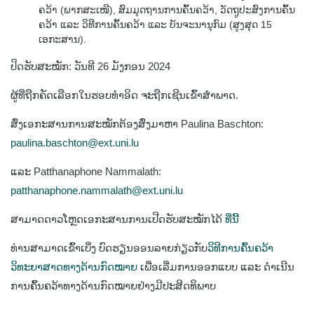
ຄວ້າ (ພາກສະເໜີ), ສົມມຸດຖານການຄົ້ນຄວ້າ, ວັດຖູປະສົງການຄົ້ນ
ຄວ້າ ແລະ ວິທີການຄົ້ນຄວ້າ ແລະ ບັນຈະນານຸກົມ (ສູງສຸດ 15
ເອກະສານ).
ປິດຮັບສະໝັກ: ວັນທີ 26 ມັງກອນ 2024
ຜູ້ທີ່ຖືກຄັດເລືອກໃນຮອບທຳອິດ ຈະຖືກເຊີນເຂົ້າສຳພາດ.
ສົ່ງເອກະສານການສະໝັກຕ້ອງສົ່ງມາຫາ
Paulina Baschton:
paulina.baschton@ext.uni.lu
ແລະ Patthanaphone Nammalath:
patthanaphone.nammalath@ext.uni.lu
ສາມາດດາວໂຫຼດເອກະສານການເປີດຮັບສະໝັກໄດ້
ທີ່ນີ້
ທ່ານສາມາດເຂົ້າເບິ່ງ
ບົດຮຽນອອນລາຍກ່ຽວກັບ
ວິທີການຄົ້ນຄວ້າ
ວິທະຍາສາດທາງດ້ານກົດໝາຍ
ເພື່ອເລີ່ມການອອກແບບ ແລະ ດຳເນີນ
ການຄົ້ນຄວ້າທາງດ້ານກົດໝາຍຢ່າງມີປະສິດທິພາບ