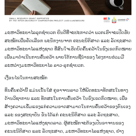
ມະຫາວິທະຍາໄລລຸກຊຳບວກ ຍິນດີທີ່ຈະປະກາດວ່າ ພວກເຮົາຈະເປີດຮັບ
ສະໝັກເພື່ອຄັດເລືອກ ພະນັກງານຈາກ ຄະນະນິຕິສາດ ແລະ ລັດຖະສາດ
ມະຫາວິທະຍາໄລແຫ່ງຊາດ ທີ່ສົນໃຈເຮັດບົດຄົ້ນຄວ້າໃນຂົງເຂດກົດໝາຍ
ເພື່ອມາດຳເນີນການຄົ້ນຄວ້າ ພາຍໃຕ້ການຊີ້ນຳຂອງ ໂຄງການຮ່ວມມື
ລະຫວ່າງມະຫາວິທະຍາໄລ ລາວ-ລຸກຊຳບວກ.
ເງື່ອນໄຂໃນການສະໝັກ
ທຶນຄົ້ນຄວ້ານີ້ ແມ່ນເນັ້ນໃສ່ ຄູອາຈານລາວ ໃຫ້ພັດທະນາທັກສະໃນທາງ
ດ້ານວິຊາການ ແລະ ທັກສະໃນການຄົ້ນຄວ້າ ໃນຂົງເຂດກົດໝາຍ, ເພື່ອ
ສ້າງຄວາມເຂັ້ມແຂງແກ່ຄວາມອາດສາມາດໃນການຄົ້ນຄວ້າຂອງຕົນເອງ
ແລະ ຂອງສະຖາບັນ ອັນໄດ້ແກ່ ຄະນະນິຕິສາດ ແລະ ລັດຖະສາດ,
ມະຫາວິທະຍາໄລແຫ່ງຊາດລາວ. ຜູ້ສະໝັກຈະຕ້ອງເປັນອາຈານຂອງ
ຄະນະນິຕິສາດ ແລະ ລັດຖະສາດ, ມະຫາວິທະຍາໄລແຫ່ງຊາດ, ຢ່າງ