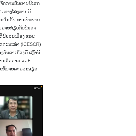
ຈັດການບັນຍາຍພິເສດ
22 . ທາງໂຄງການມີ
ອີກຄັ້ງ. ການບັນຍາຍ
ບັນຍາຍກ່ຽວກັບບັນດາ
ິດທິພົນລະເມືອງ ແລະ
 ວັດທະນະທຳ (ICESCR)
ດາເຄື່ອງມື ເຫຼົ່ານີ້
ກການຕິດຕາມ ແລະ
ນອະທິບາຍລາຍລະອຽດ