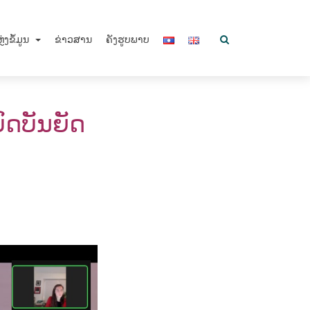
ຼ່ງຂໍ້ມູນ
ຂ່າວສານ
ຄັງຮູບພາບ
ົດບັນຍັດ