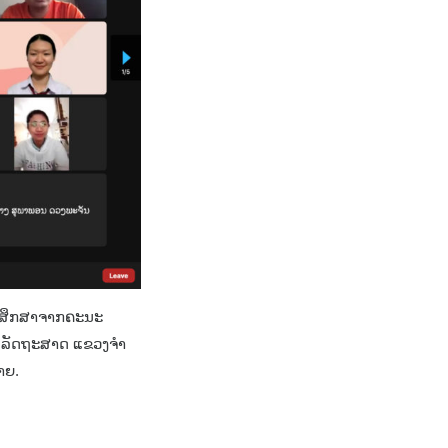
ນັກສຶກສາຈາກຄະນະ
ະ ລັດຖະສາດ ແຂວງຈຳ
າຍ.