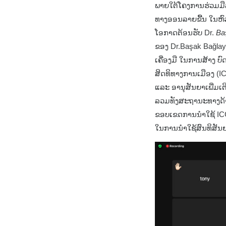
ພາຍໃຕ້ໂຄງການຮ່ວມມ
ທາງອອນລາຍຂື້ນ ໃນຫົວຂ
ໂອກາດຕ້ອນຮັບ Dr.
Baş
ຂອງ Dr.Başak Bağlayan
ເຄື່ອງມື ໃນການສ້າງ ບົ
ສິດທິທາງການເມືອງ (I
ແລະ ອານຸສັນຍາເພີ່ມເຕ
ລວມທັງສະຖານະທາງດ້າ
ຂອບເຂດການນຳໃຊ້ IC
ໃນການນໍາໃຊ້ສົນທິສັນຍາເ