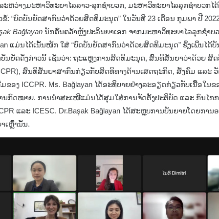
ືລະຫວ່າງມະຫາວິທະຍາໄລລາວ-ລຸກຊຳບວກ, ມະຫາວິທະຍາໄລລຸກຊຳບວກໄດ້
ໍ້: “ບົດບັນຍັດສາກົນວ່າດ້ວຍສິດທິມະນຸດ” ໃນວັນທີ 23 ເດືອນ ກຸມພາ ປີ 20
ak Bağlayan
ນັກຄົ້ນຄວ້າຫຼັງປະລິນຍາເອກ ຈາກມະຫາວິທະຍາໄລລຸກຊຳບວກ
 ແມ່ນໄດ້ເນັ້ນໜັກ ໃສ່ “ບົດບັນຍັດສາກົນວ່າດ້ວຍສິດທິມະນຸດ” ຊຶ່ງເພິ່ນໄດ້
ດບັນຍັດດັ່ງກ່າວນີ້ ເຊັ່ນວ່າ: ຖະແຫຼງການສິດທິມະນຸດ, ສົນທິສັນຍາວ່າດ້ວຍ ສ
CCPR), ສົນທິສັນຍາສາກົນກ່ຽວກັບສິດທິທາງດ້ານເສດຖະກິດ, ສັງຄົມ ແລະ
ີມຂອງ ICCPR. Ms. Bağlayan ໄດ້ອະທິບາຍຢ່າງລະອຽດກ່ຽວກັບເນື້ອໃນຂອງບັນ
ນກົດໝາຍ. ການນຳສະເໜີແມ່ນໄດ້ສຸມໃສ່ການຈັດຕັ້ງປະຕິບັດ ແລະ ກົນໄ
CPR ແລະ ICESC. Dr.Başak Bağlayan ໄດ້ສະຫຼຸບການບັນຍາຍໂດຍກາ
ຫຼົ່ານັ້ນ.