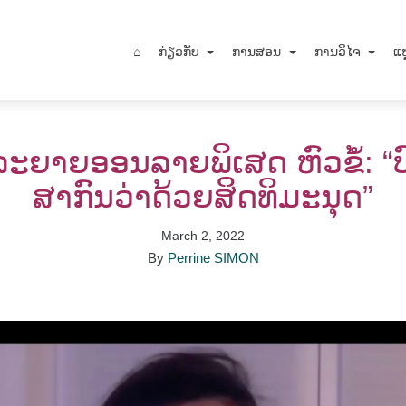
⌂
ກ່ຽວກັບ
ການສອນ
ການວິໄຈ
ແຫ
ະຍາຍອອນລາຍພິເສດ ຫົວຂໍ້: “ບ
ສາກົນວ່າດ້ວຍສິດທິມະນຸດ”
March 2, 2022
By
Perrine SIMON