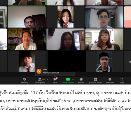
້ເຂົ້າຮ່ວມທັງໝົດ 117 ຄົນ ໃນນັ້ນປະກອບມີ ພະນັກງານ, ຄູ-ອາຈານ ແລະ 
ສາດ, ອາຈານຈາກສະຖາບັນຍຸຕິທຳແຫ່ງຊາດ ,ອາຈານຈາກຄະນະນິຕິສາດ ແລ
ູ້ເຂົ້າຮ່ວມມີຄວາມກະຕືລືລົ້ນ ແລະ ມີການປະກອບສ່ວນຖາມຄຳຖາມກັບຜູ້ບັນຍ