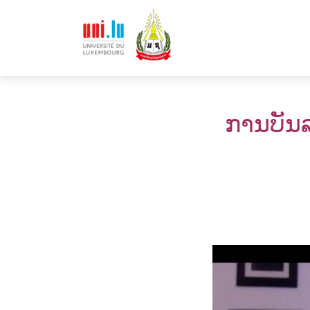
ການບັນລ