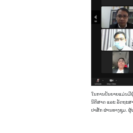
ໃນການບັນຍາຍແມ່ນມີຜູ
ນິຕິສາດ ແລະ ລັດຖະ
ປາສັກ ຜ່ານທາງຊູມ. ຜ