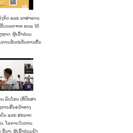
າອັງກິດ ແລະ ພາສາລາວ.
ນອື່ນນອກຈາກ ຄນລ ໄດ້
ດ. ຜູ້ເຂົ້າຮ່ວມ
ປັນການຮັບປະກັນການຄົ້ນ
ລນ ລິນໂຮນ (ທີ່ປຶກສາ
ງການຄົ້ນຄວ້າທາງ
າບັນ ແລະ ສະພາບ
ປະມານ, ໂອກາດໃນການ
ນໆ. ຜູ້ເຂົ້າຮ່ວມຍັງ