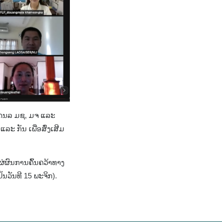
າກ ຄນລ ມຊ, ມຈ ແລະ
ະ ກັນ ເພື່ອສົ່ງເສີມ
ຜ່ຜົນການຄົ້ນຄວ້າທາງ
ປັນວັນທີ 15 ພະຈິກ).