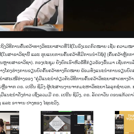
ກເຖິງວິທີການຄົ້ນຄວ້າທາງວິທະຍາສາດທີ່ໃຊ້ໃນຂົງເຂດກົດໝາຍ ເຊັ່ນ ຄວາມ
່ໃຊ້ໃນສາຂາວິຊານີ້ ແລະ ຮູບແບບການຄົ້ນຄວ້າທີ່ມີການນຳໃຊ້ຢູ່ (ຄົ້ນຄວ້າຫຼັກ
ຼາຍສາຂາວິຊາ). ກອງປະຊຸມ ຍັງຍົກເອົາຫົວຂໍ້ທີ່ກ່ຽວຂ້ອງຂຶ້ນມາ ເຊັ່ນການ
ານວາງໂຄງຮ່າງການຂຽນບົດຄົ້ນຄວ້າທາງກົດໝາຍ ພ້ອມທັງແນະນຳການຂຽນບົດສ
ການນຳສະເໜີຮ່າງຂອງ “ຄູ່ມືແນະນຳກ່ຽວກັບວິທີການຄົ້ນຄວ້າວິທະຍາສາດທາງດ້
ວຍເຫຼືອຈາກ ດຣ. ເປຣີນ ຊິມົງ ຜູ້ປະສານງານຈາກມະຫາວິທະຍາໄລລຸກຊຳບວກ
ູ່ມືແນະນຳດັ່ງກ່າວ ເຊິ່ງລວມມີ ດຣ. ເປຣີນ ຊິມົງ, ດຣ. ລັດດາວັນ ດອນແກ້ວດາ
ວົງ ແລະ ອາຈານ ປາງທອງ ໄຊຍະວົງ.