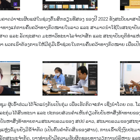
ແມ່ນຄາດວ່າຈະເຜີຍແຜ່ໃນຊ່ວງຕົ້ນສົກຮຽນທີສອງ ຂອງປີ 2022 ທັງສະບັບພາສ
່ອງມືນຳທາງແກ່ການຄົ້ນຄວ້າທາງກົດໝາຍໃນລາວ ແລະ ສາມາດນຳໃຊ້ໃນສະຖາບັ
ຕິສາດ ແລະ ລັດຖະສາດ ມະຫາວິທະຍາໄລຈຳປາສັກ ແລະ ສະຖາບັນຍຸຕິທຳແຫ່ງຊາ
າ ພວກເຂົາຕ້ອງການໃຫ້ມີຄູ່ມືເຂົ້າຊ່ວຍໃນການຄົ້ນຄວ້າທາງກົດໝາຍ ເພື່ອເ
 ຜູ້ເຂົ້າຮ່ວມໄດ້ຈັດແບ່ງກັນເປັນກຸ່ມ ເພື່ອເຮັດກິດຈະກຳ ເຊິ່ງນຳໂດຍ ດຣ. ໂ
ລະກຸ່ມໄດ້ສົນທະນາ ແລະ ປະກອບສ່ວນຄຳເຫັນກ່ຽວກັບບັນຫາສິ່ງທ້າທາຍຂອ
ມີ ບັນຫາສິ່ງທ້າທາຍຕາມສະພາບລວມຂອງ ສປປ ລາວ, ສະພາບລວມຂອງສະຖ
ຖິງແຫຼ່ງຂໍ້ມູນຍັງມີຂໍ້ຈຳກັດ (ເປັນຕົ້ນຄຳຕັດສິນຂອງສານ), ການເຂົ້າເຖິງງົບ
ງມີລັກສະນະຈຳກັດ, ບາງທ່ານຍັງມີຄວາມຮັບຜິດຊອບທາງວຽກງານບໍລິຫານ ແລະ ອື່