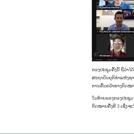
ກອງປະຊຸມຄັ້ງນີ້ ຖືວ່
ສະຖາບັນຍຸຕິທຳແຫ່ງຊາດ
ການຄົ້ນຄວ້າທາງກົດໝາ
ໃນທ້າຍຂອງກອງປະຊຸມ ໄ
ກົດໝາຍຄັ້ງທີ 3 ເຊິ່ງຈະ