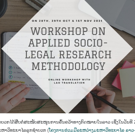
ວກໄດ້ສືບຕໍ່ສະໜັບສະໜູນການຄົ້ນຄວ້າທາງກົດໝາຍໃນລາວ ເຊິ່ງໃນວັນທີ 2
ມະຫາວິທະຍາໄລລຸກຊຳບວກ (
ໂຄງການຮ່ວມມືລະຫວ່າງມະຫາວິທະຍາໄລ ລາວ