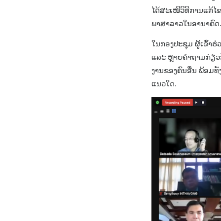
ໄດ້ສະເໜີວິທີການແກ້ໄຂບ
ພາສາລາວໃນອານາຄົດ
ໃນກອງປະຊຸມ ຜູ້ເຂົ້າ
ແລະ ຫຼາຍຄຳຖາມກ່ຽວກັ
ງານຂອງຄົນອື່ນ ພ້ອມທ
ແນວໃດ.