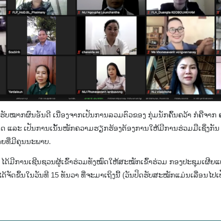
າໄດ້ຮັບໝາກຜົນອັນດີ ເນື່ອງຈາກເປັນການລວມຕົວຂອງ ກຸ່ມນັກຄົ້ນຄວ້າ ກໍຄືຈ
 ແລະ ເປັນການເນັ້ນໜັກຄວາມຮຽກຮ້ອງຕ້ອງການໃຫ້ມີການຮ່ວມມືເຊິ່ງກັນ ແລ
ຍທີ່ມີຄຸນນະພາບ.
ດ້ມີການເຊີນຊວນຜູ້ເຂົ້າຮ່ວມທັງໝົດໃຫ້ສະໝັກເຂົ້າຮ່ວມ ກອງປະຊຸມເຜີຍແ
ໄດ້ຈັດຂຶ້ນໃນວັນທີ 15 ທັນວາ ທີ່ຈະມາເຖິງນີ້ (ວັນປິດຮັບສະໝັກແມ່ນເລື່ອນໄປເ