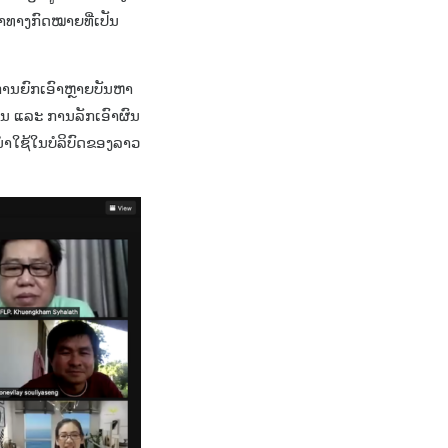
້າທາງກົດໝາຍທີ່ເປັນ
ການຍົກເອົາຫຼາຍບັນຫາ
ານ ແລະ ການລັກເອົາຜົນ
ນຳໃຊ້ໃນບໍລິບົດຂອງລາວ