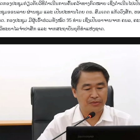
ຈັດກອງປະຊຸມກ່ຽວກັບວິທີດຳເນີນການຄົ້ນຄວ້າທາງກົດໝາຍ ເຊິ່ງດຳເນີນໄປເ
ະຊຸມອອນລາຍ ຜ່ານຊູມ ແລະ ເປັນປະທານໂດຍ ດຣ. ສົມເດດ ແກ້ວວົງສັກ, ຮ
. ກອງປະຊຸມ ມີຜູ້ເຂົ້າຮ່ວມທັງໝົດ 95 ທ່ານ ເຊິ່ງເປັນອາຈານຈາກ ຄນລ, 
ິທະຍາໄລຈຳປາສັກ ແລະ ຈາກສະຖາບັນຍຸຕິທຳແຫ່ງຊາດ.