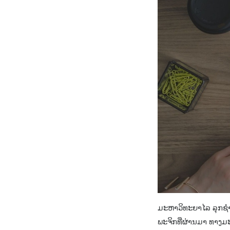
ມະຫາວິທະຍາໄລ ລຸກຊຳບ
ພະຈິກທີ່ຜ່ານມາ ທາງ