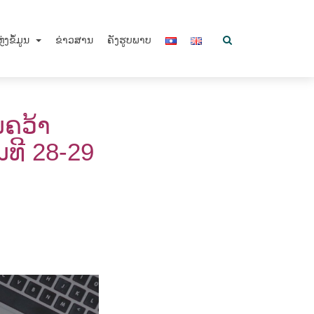
ຼ່ງຂໍ້ມູນ
ຂ່າວສານ
ຄັງຮູບພາບ
ນຄວ້າ
ທີ 28-29