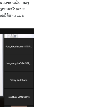
ປັນເວລາສາມວັນ. ກອງ
ອງຄະນະບໍດີຄະນະ
ຄະນະນິຕິສາດ ແລະ