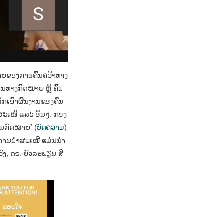
ໝາຍຂອງການຄົ້ນຄວ້າທາງ
ການທາງກົດໝາຍ ຫຼື ຄົ້ນ
ລັກເອົາຜົນງານຂອງຄົນ
ະເໜີ ແລະ ອື່ນໆ. ກອງ
ານກົດໝາຍ” (
ບົດຄວາມ
)
. ການນຳສະເໜີ ແມ່ນນຳ
ວົງ, ດຣ. ບົວລະພຽນ ສີ