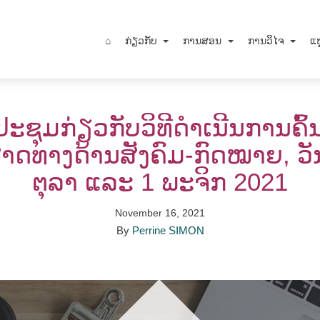
⌂
ກ່ຽວກັບ
ການສອນ
ການວິໄຈ
ແຫ
ະຊຸມກ່ຽວກັບວິທີດຳເນີນການຄົ້
າດທາງດ້ານສັງຄົມ-ກົດໝາຍ, ວັນ
ຕຸລາ ແລະ 1 ພະຈິກ 2021
November 16, 2021
By
Perrine SIMON