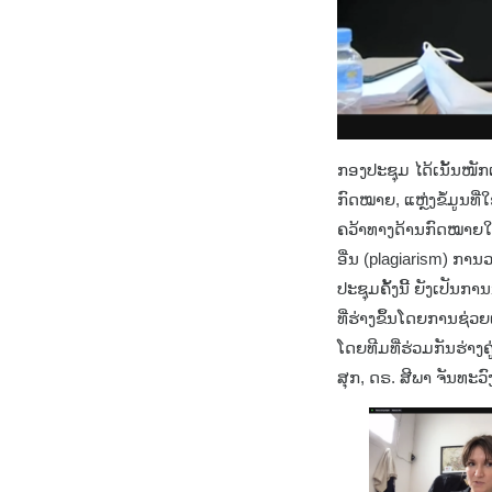
ກອງປະຊຸມ ໄດ້ເນັ້ນໜັ
ກົດໝາຍ, ແຫຼ່ງຂໍ້ມູນທີ
ຄວ້າທາງດ້ານກົດໝາຍໃນຫ
ອື່ນ (plagiarism) ກ
ປະຊຸມຄັ້ງນີ້ ຍັງເປັນ
ທີ່ຮ່າງຂຶ້ນໂດຍການຊ່
ໂດຍທີມທີ່ຮ່ວມກັນຮ່າງຄ
ສຸກ, ດຣ. ສີພາ ຈັນທະ