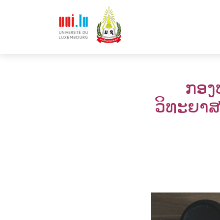
ກອງປ
ວິທະຍາສ