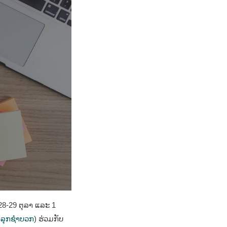
8-29 ຕຸລາ ແລະ 1
-ລຸກຊຳບວກ
) ຮ່ວມກັບ