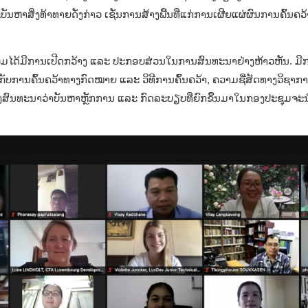
ັນຫາສິ່ງທ້າທາຍດັ່ງກ່າວ ເຊັ່ນການສ້າງພື້ນທີ່ແກ່ການເຜີຍແຜ່ຜົນການຄົ້ນຄວ
.
ຮ່ວມໄດ້ມີການເປີດກວ້າງ ແລະ ປະກອບສ່ວນໃນການສົນທະນາຢ່າງຫ້າວຫັນ. ມີ
ບການຄົ້ນຄວ້າທາງກົດໝາຍ ແລະ ວິທີການຄົ້ນຄວ້າ, ຄວາມຊື່ສັດທາງວິຊາກ
ັງສົນທະນາວ່າບັນຫາຫຼັກການ ແລະ ກົດລະບຽບທີ່ຍົກຂຶ້ນມາໃນກອງປະຊຸມຈະ