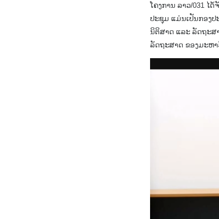
ໂຄງການ ລາວ/031 ໄດ້່
ປະຊຸມ ແມ່ນເປັນກອງປ
ນິຕິສາດ ແລະ ລັດຖະສາດ
ລັດຖະສາດ ຂອງມະຫາວ