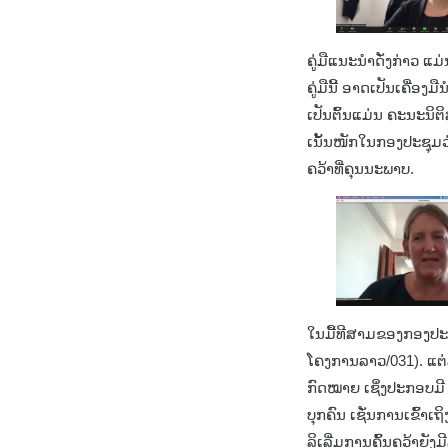
ຄູ່ມືແນະນຳດັ່ງກ່າວ 
ຄູ່ມືນີ້ ອາດເປັນເຄື
ເປັນຕົ້ນແມ່ນ ຄະນະນິ
ເນັ້ນໜັກໃນກອງປະຊຸມວ່
ຄວ້າທີ່ຄຸນນະພາບ.
ໃນມື້ທີສາມຂອງກອງປະຊຸມ
ໂຄງການລາວ/031). ແຕ່
ກົດໝາຍ ເຊິ່ງປະກອບ
ບຸກຄົນ ເຊັ່ນການເຂົ້າເ
ລິເລີ່ມການຄົ້ນຄວ້າຍັ