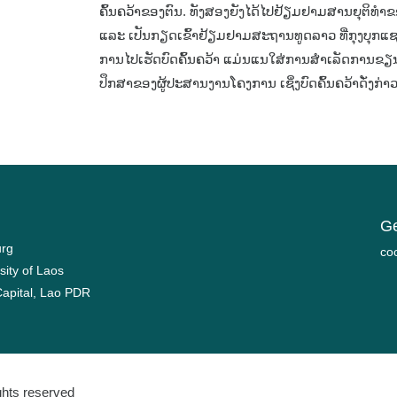
ຄົ້ນຄວ້າຂອງຕົນ. ທັງສອງຍັງໄດ້ໄປຢ້ຽມຢາມສານຍຸຕິທ
ແລະ ເປັນກຽດເຂົ້າຢ້ຽມຢາມສະຖານທູດລາວ ທີ່ກຸງບຸກ
ການໄປເຮັດບົດຄົ້ນຄວ້າ ແມ່ນແນໃສ່ການສຳເລັດການຂຽນບ
ປຶກສາຂອງຜູ້ປະສານງານໂຄງການ ເຊິ່ງບົດຄົ້ນຄວ້າດັ່ງກ່
Ge
urg
mo
sity of Laos
Capital, Lao PDR
ights reserved