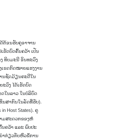
້ຕ້ອນຮັບຄູອາຈານ
ເຮັດບົດຄົ້ນຄວ້າ ເປັນ
ງ ທິບມະນີ ອິນທະວົງ
ໃນຂົງເຂດກົດໝາຍແຮງງານ
ຍການຊັດມ້ຽນຄະດີໃນ
ວົງ ໄດ້ເຮັດບົດ
ທດໃນລາວ ໃນບໍລິບົດ
ນສາກົນໃນລັດທີ່ຮັບ).
in Host States). ຄູ
ຄວາມສະດວກຂອງຫໍ
ນຄວ້າ ແລະ ພົບປະ
ຳກ່ຽວກັບຫົວຂໍ້ການ