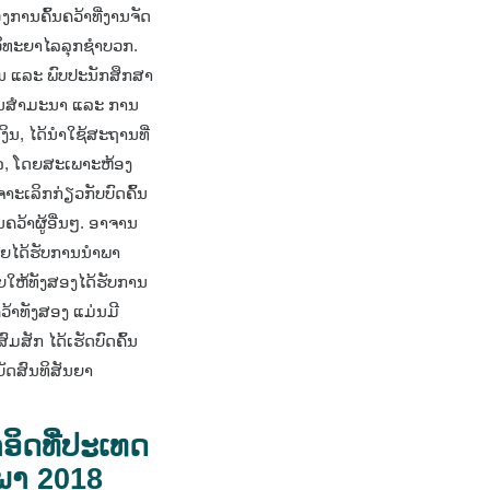
ອງການຄົ້ນຄວ້າທີ່ງານຈັດ
ະຍາໄລລຸກຊໍາບວກ.​
ນ ແລະ ພົບປະນັກສຶກສາ
ການສໍາມະນາ ແລະ ການ
ນ, ໄດ້ນໍາໃຊ້ສະຖານທີ່
, ໂດຍສະເພາະຫ້ອງ
າະເລິກກ່ຽວກັບບົດຄົ້ນ
ຄວ້າຜູ້ອື່ນໆ. ອາຈານ
ດຍໄດ້ຮັບການນຳພາ
ຍໃຫ້ທັງສອງໄດ້ຮັບການ
ວ້າທັງສອງ ແມ່ນມີ
ມສັກ ໄດ້ເຮັດບົດຄົ້ນ
ັດສົນທິສັນຍາ
ອິດທີ່ປະເທດ
ພາ 2018