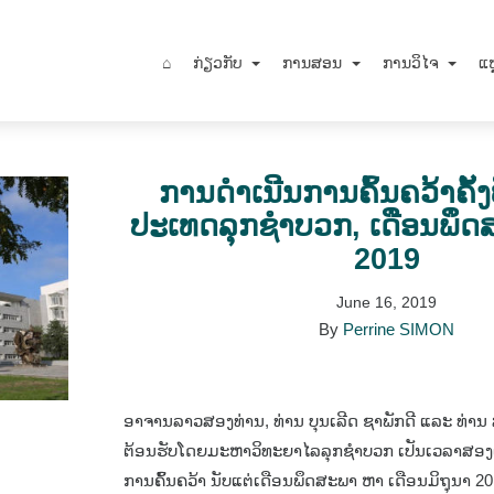
⌂
ກ່ຽວກັບ
ການສອນ
ການວິໄຈ
ແຫ
ການດຳເນີນການຄົ້ນຄວ້າຄັ້ງທີ
ປະເທດລຸກຊໍາບວກ, ເດືອນພຶດ
2019
June 16, 2019
By
Perrine SIMON
ອາຈານລາວສອງທ່ານ,​ ທ່ານ ບຸນເລີດ ຊາພັກດີ ແລະ ທ່ານ ສົ
ຕ້ອນຮັບໂດຍມະຫາວິທະຍາໄລລຸກຊໍາບວກ ເປັນເວລາສອງເດ
ການຄົ້ນຄວ້າ ນັບແຕ່ເດືອນພຶດສະພາ ຫາ ເດືອນມິຖຸນາ 20