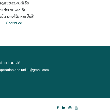
ຳຂອງສະຫະພາບເອີຣົບ
ແຊນ ປະເທດແບນຊິກ.
ົດ ພາຍໃຕ້ການເປັນທີ່
າວ …
Continued
t in touch!
c.liamg@ul.inu.soalnoitarepooc