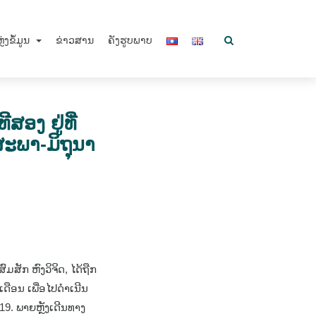
ຼ່ງຂໍ້ມູນ
ຂ່າວສານ
ຄັງຮູບພາບ
ສອງ ຢູ່ທີ່
ສະພາ-ມິຖຸນາ
ມສັກ ຫົງວິຈິດ, ໄດ້ຖືກ
ືອນ ເພື່ອໄປດຳເນີນ
19. ພາຍຫຼັງເດີນທາງ