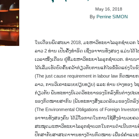
May 16, 2018
By
Perrine SIMON
ໃນເດືອນພຶດສະພາ 2018, ມະຫາວິທະຍາໄລລຸກຊຳບວກ ໄດ
ລາວ 2 ທ່ານ ເປັນຄັ້ງທຳອິດ ເຊິ່ງອາຈານທັງສອງ ແມ່ນໄດ້ໄປ
ເວລາໜຶ່ງເດືອນ ຢູ່ທີ່ມະຫາວິທະຍາໄລລຸກຊຳບວກ. ທ່ານນາ
ໄດ້ເລີ່ມເຮັດບົດຄົ້ນຄວ້າກ່ຽວກັບການແກ້ໄຂຂໍ້ຂັດແຍ່ງ
(The just cause requirement in labour law ກົດໝາ
ລາວ, ການວິເຄາະແບບປຽບທຽບ) ແລະ ທ່ານ ປາງທອງ ໄຊຍະ
ກ່ຽວກັບ ພັນທະທາງນິເວດວິທະຍາຂອງນັກລົງທຶນຕ່າງປະເ
ຂອງກົດໝາຍສາກົນ (ພັນທະທາງສິ່ງແວດລ້ອມຂອງນັກລົງທຶ
(The Environmental Obligations of Foreign Investors 
ອາຈານທັງສອງຄົນ ໄດ້ມີໂອກາດໃນການໃຊ້ສິ່ງອຳນວຍ
ສະໝຸດມະຫາວິທະຍາໄລລຸກຊຳບວກໃນການດຳເນີນການຄົ້
ປຶກສາກັບສາສະດາຈານທາງດ້ານກົດໝາຍ ເພື່ອຂໍຄຳແນະນ