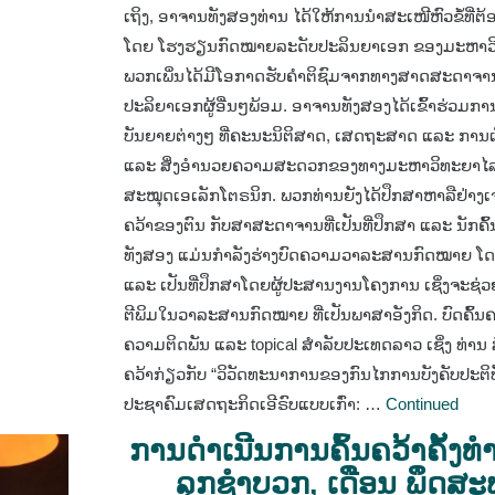
ເຖິງ, ອາຈານທັງສອງທ່ານ ໄດ້ໃຫ້ການນໍາສະເໜີຫົວຂໍ້ທີ່ຕ້
ໂດຍ ໂຮງຮຽນກົດໝາຍລະດັບປະລິນຍາເອກ ຂອງມະຫາວິທ
ພວກເພິ່ນໄດ້ມີໂອກາດຮັບຄໍາຕິຊົມຈາກທາງສາດສະດາຈາ
ປະລິຍາເອກຜູ້ອື່ນໆພ້ອມ.​ ອາຈານທັງສອງໄດ້ເຂົ້າຮ່ວມ
ບັນຍາຍຕ່າງໆ ທີ່ຄະນະນິຕິສາດ, ເສດຖະສາດ ແລະ ການເງິ
ແລະ ສິ່ງອໍານວຍຄວາມສະດວກຂອງທາງມະຫາວິທະຍາໄລ
ສະໝຸດເອເລັກໂຕຣນິກ. ພວກທ່ານຍັງໄດ້ປຶກສາຫາລືຢ່າງເຈ
ຄວ້າຂອງຕົນ ກັບສາສະດາຈານທີ່ເປັນທີ່ປຶກສາ ແລະ ນັກຄົ້ນ
ທັງສອງ ແມ່ນກຳລັງຮ່າງບົດຄວາມວາລະສານກົດໝາຍ ໂ
ແລະ ເປັນທີ່ປຶກສາໂດຍຜູ້ປະສານງານໂຄງການ ເຊິ່ງຈະຊ່ວ
ຕີພິມໃນວາລະສານກົດໝາຍ ທີ່ເປັນພາສາອັງກິດ. ບົດຄົ້ນຄ
ຄວາມຕິດພັນ ແລະ topical ສຳລັບປະເທດລາວ ເຊິ່ງ ທ່ານ ສົ
ຄວ້າກ່ຽວກັບ “ວິວັດທະນາການຂອງກົນໄກການບັງຄັບປະຕິບ
ປະຊາຄົມເສດຖະກິດເອີຣົບແບບເກົ່າ: …
Continued
ການດຳເນີນການຄົ້ນຄວ້າຄັ້ງທຳ
ລຸກຊຳບວກ, ເດືອນ ພຶດສະ