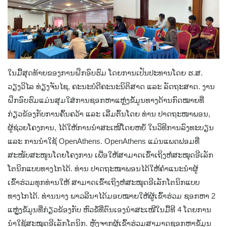
ໃນມື້ສຸດທ້າຍຂອງການຝຶກອົບຮົມ ໂດຍການເປັນປະທານໂດຍ ຮ.ສ.
ວຽງວິໄລ ທ່ຽງຈັນໄຊ, ຄະນະບໍດີຄະນະນິຕິສາດ ແລະ ລັດຖະສາດ. ງານ
ຝຶກອົບຮົມແມ່ນສຸມໃສ່ການຊອກຫາແຫຼ່ງຂໍ້ມູນທາງດ້ານກົດໝາຍທີ່
ກ່ຽວຂ້ອງກັບການຄົ້ນຄວ້າ ແລະ ເລີ່ມຕົ້ນໂດຍ ທ່ານ ປາດຖະໜາພອນ,
ຜູ້ຊ່ວຍໂຄງການ, ໄດ້ໃຫ້ການນໍາສະເໜີໂດຍຫຍໍ້ ໃນວິທີການລົງທະບຽນ
ແລະ ການນໍາໃຊ້ OpenAthens. OpenAthens ແມ່ນແພດຟອມທີ່
ສະໜັບສະໜູນໂດຍໂຄງການ ເພື່ອໃຫ້ສາມາດເຂົ້າເຖິງຫໍສະໝຸດອີເລັກ
ໂຕນິກແບບທາງໄກໄດ້. ທ່ານ ປາດຖະໜາພອນໄດ້ໃຫ້ຄໍາແນະນໍາຜູ້
ເຂົ້າຮ່ວມທຸກທ່ານໃຫ້ ສາມາດເຂົ້າເຖິງຫໍສະໝຸດອີເລັກໂຕນິກແບບ
ທາງໄກໄດ້. ທ່ານນາງ ພາວລີນາໄດ້ມອບໝາຍໃຫ້ຜູ້ເຂົ້າຮ່ວມ ຊອກຫາ 2
ແຫຼູ່ງຂໍ້ມູນທີ່ກ່ຽວຂ້ອງກັບ ຫົວຂໍ້ທີ່ຕົນເອງນໍາສະເໜີໃນມື້ທີ 4 ໂດຍການ
ນໍາໃຊ້ສະໝຸດອີເລັກໂຕນິກ. ຫຼັງຈາກຜູ້ເຂົ້າຮ່ວມສາມາດຊອກຫາຂໍ້ມູນ