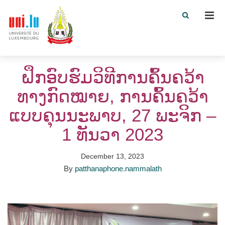
Men
ຝຶກອົບຮົມວິທີການຄົ້ນຄວ້າ
ທາງກົດໝາຍ, ການຄົ້ນຄວ້າ
ແບບຄຸນນະພາບ, 27 ພະຈິກ –
1 ທັນວາ 2023
December 13, 2023
By
patthanaphone.nammalath