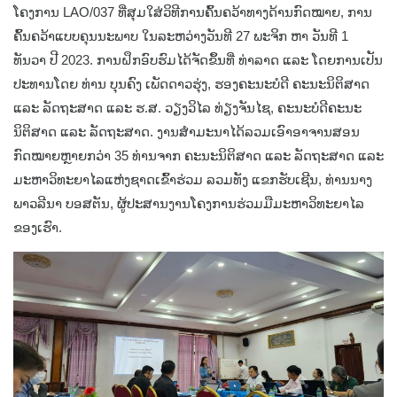
ໂຄງການ LAO/037 ທີ່ສຸມໃສ່ວິທີການຄົ້ນຄວ້າທາງດ້ານກົດໝາຍ, ການ
ຄົ້ນຄວ້າແບບຄຸນນະພາບ ໃນລະຫວ່າງວັນທີ 27 ພະຈິກ ຫາ ວັນທີ 1
ທັນວາ ປີ 2023. ການຝຶກອົບຮົມໄດ້ຈັດຂຶ້ນທີ່ ທ່າລາດ ແລະ ໂດຍການເປັນ
ປະທານໂດຍ ທ່ານ ບຸນຄົງ ເພັດດາວຮຸ່ງ, ຮອງຄະນະບໍດີ ຄະນະນິຕິສາດ
ແລະ ລັດຖະສາດ ແລະ ຮ.ສ. ວຽງວິໄລ ທ່ຽງຈັນໄຊ, ຄະນະບໍດີຄະນະ
ນິຕິສາດ ແລະ ລັດຖະສາດ. ງານສໍາມະນາໄດ້ລວມເອົາອາຈານສອນ
ກົດໝາຍຫຼາຍກວ່າ 35 ທ່ານຈາກ ຄະນະນິຕິສາດ ແລະ ລັດຖະສາດ ແລະ
ມະຫາວິທະຍາໄລແຫ່ງຊາດເຂົ້າຮ່ວມ ລວມທັງ ແຂກຮັບເຊີນ, ທ່ານນາງ
ພາວລີນາ ບອສຕັນ, ຜູ້ປະສານງານໂຄງການຮ່ວມມືມະຫາວິທະຍາໄລ
ຂອງເຮົາ.