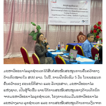
ມະຫາວິທະຍາໄລລຸກຊໍາບວກໄດ້ສືບຕໍ່ສະໜັບສະໜູນການຄົ້ນຄວ້າທາງ
ດ້ານກົດໝາຍໃນ ສປປ ລາວ. ໃນນີ້, ການຝຶກອົບຮົມ 5 ວັນ ໂດຍພະແນກ
ຄົ້ນຄວ້າຂອງ ຄະນະນິຕິສາດ ແລະ ລັດຖະສາດ, ມະຫາວິທະຍາໄລ
ແຫ່ງຊາດ, ເປັນຜູ້ຈັດຂຶ້ນ ພາຍໃຕ້ການສະໜັບສະໜູນທາງດ້ານເຕັກນິກ
ຈາກມະຫາວິທະຍາໄລລຸກຊໍາບວກ, ໂຄງການຮ່ວມມືມະຫາວິທະຍາໄລ
ລະຫວ່າງລາວ-ລຸກຊໍາບວກ ແລະ ການສະໜັບສະໜູນດ້ານການເງິນຈາກ