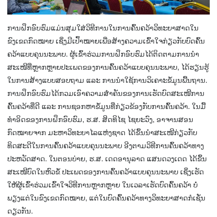
ການຝຶກອົບຮົມແມ່ນສຸມໃສ່ວິທີການໃນການຄົ້ນຄວ້າວິທະຍາສາດໃນ
ຂົງເຂດກົດໝາຍ ເຊິ່ງມີເປົ້າໝາຍເພື່ອສ້າງຄວາມເຂົ້າໃຈກ່ຽວກັບບົດຄົ້ນ
ຄວ້າແບບຄຸນນະພາບ. ຜູ້ເຂົ້າຮ່ວມການຝຶກອົບຮົມໄດ້ຕິດຕາມການນໍາ
ສະເໜີທີ່ຫຼາກຫຼາຍປະເພດຂອງການຄົ້ນຄວ້າແບບຄຸນນະພາບ, ໄດ້ຮຽນຮູ້
ໃນການສ້າງແບບສອບຖາມ ແລະ ການນໍາໃຊ້ການວິເຄາະຂໍ້ມູນພື້ນຖານ.
ການຝຶກອົບຮົມໄດ້ກວມເອົາຄວາມສໍາຄັນຂອງການເຮັດບົດສະເໜີການ
ຄົ້ນຄວ້າທີ່ດີ ແລະ ການຊອກຫາຂໍ້ມູນທີ່ກ່ຽວຂ້ອງກັບການຄົ້ນຄວ້າ. ໃນມື້
ທໍາອິດຂອງການຝຶກອົບຮົມ, ຮ.ສ. ສິດທິໄຊ ໄຊຍະວົງ, ອາຈານສອນ
ກົດໝາຍຈາກ ມະຫາວິທະຍາໄລແຫ່ງຊາດ ໄດ້ຂຶ້ນນໍາສະເໜີກ່ຽວກັບ
ທິດສະດີໃນການຄົ້ນຄວ້າແບບຄຸນນະພາບ ອີງຕາມວິທີການຄົ້ນຄວ້າທາງ
ປະຫວັດສາດ. ໃນຕອນບ່າຍ, ຮ.ສ. ເດດອານຸລາດ ແສນດວງເດດ ໄດ້ຂຶ້ນ
ສະເໜີບົດໃນຫົວຂໍ້ ປະເພດຂອງການຄົ້ນຄວ້າແບບຄຸນນະພາບ ເຊິ່ງເຮັດ
ໃຫ້ຜູ້ເຂົ້າຮ່ວມເຂົ້າໃຈວິທີການຫຼາກຫຼາຍ ໃນເວລາເຮັດບົດຄົ້ນຄວ້າ ບໍ່
ພຽງແຕ່ໃນຂົງເຂດກົດໝາຍ, ແຕ່ໃນບົດຄົ້ນຄວ້າທາງວິທະຍາສາດກໍເຊັ່ນ
ດຽວກັນ.