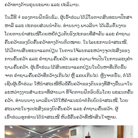
ຄວ້າທາງດ້ານຄຸນນະພາບ ແລະ ປະລິມານ.
ໃນມື້ທີ 4 ຂອງການຝຶກອົບຮົມ, ຜູ້ເຂົ້າຮ່ວມໄດ້ມີໂອກາດສົນທະນາປຶກສາ
ຫາລື ແລະ ປະກອບສ່ວນນໍາກັນ. ທ່ານນາງ ພາວລີນາ ໄດ້ເລີ່ມຕົ້ນງານ
ໂດຍການນໍາສະເໜີໂດຍຫຍໍ້ກ່ຽວກັບອົງປະກອບທີ່ສໍາຄັນ ແລະ ຄໍາຖາມ
ຄົ້ນຄວ້າຂອງບົດຄົ້້ນຄວ້າທາງດ້ານກົດໝາຍ. ໃນໄລຍະການນໍາສະເໜີ,
ໄດ້ມີການສົນທະນາແລກປ່ຽນ ໃນການໄຈ້ແຍກລະຫວ່າງຈຸດປະສົງຂອງ
ການຄົ້ນຄວ້າ ແລະ ຄໍາຖາມຄົ້ນຄວ້າ ແລະ ຄວາມຈໍາເປັນໃນການລະບຸຄໍາ
ຖາມຄົ້ນຄວ້າ. ຜູ້ເຂົ້າຮ່ວມໄດ້ສົນທະນາແລກປ່ຽນໃນບັນຫາທີ່ເກີດຂຶ້ນ
ຈາກ ຄໍາຖາມຄົ້ນຄວ້າທີ່ກວ້າງເກີນໄປ ຫຼື ແຄບເກີນໄປ. ຫຼັງຈາກນັ້ນ, ກໍໄດ້
ເຊີນຜູ້ເຂົ້າຮ່ວມ ໃຫ້ນໍາສະເໜີຫົວຂໍ້ຄົ້ນຄວ້າຂອງຕົນເອງທີ່ສ້າງຂຶ້ນມາໃນ
ລະຫວ່າງງານສໍາມະນາທີ່ຜ່ານມາ ທີ່ຈັດການຝຶກອົບຮົມໂດຍ ພະແນກຄົ້ນ
ຄວ້າ. ທ່ານນນາງ ພາວລີນາໄດ້ໃຫ້ຄໍາແນະນໍາຕໍ່ກັບບົດນໍາສະເໜີ, ໂດຍ
ສະເພາະໃນຈຸດປະສົງຂອງບົດຄົ້ນຄວ້າ ແລະ ຄໍາຖາມຄົ້ນຄວ້າ. ຜູ້
ເຂົ້າຮ່ວມທຸກທ່ານໄດ້ນໍາສະເໜີ ຫົວຂໍ້ຄົ້ນຄວ້າທີ່ໜ້າສົນໃຈຫຼາຍ.