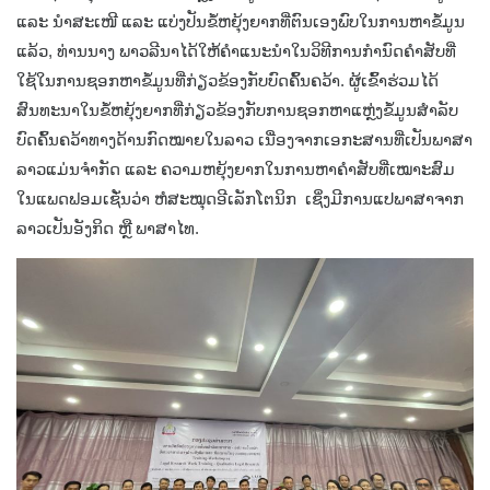
ແລະ ນໍາສະເໜີ ແລະ ແບ່ງປັນຂໍ້ຫຍຸ້ງຍາກທີ່ຕົນເອງພົບໃນການຫາຂໍ້ມູນ
ແລ້ວ, ທ່ານນາງ ພາວລີນາໄດ້ໃຫ້ຄໍາແນະນໍາໃນວິທີການກໍານົດຄໍາສັບທີ່
ໃຊ້ໃນການຊອກຫາຂໍ້ມູນທີ່ກ່ຽວຂ້ອງກັບບົດຄົ້ນຄວ້າ. ຜູ້ເຂົ້າຮ່ວມໄດ້
ສົນທະນາໃນຂໍ້ຫຍຸ້ງຍາກທີ່ກ່ຽວຂ້ອງກັບການຊອກຫາແຫຼ່ງຂໍ້ມູນສໍາລັບ
ບົດຄົ້ນຄວ້າທາງດ້ານກົດໝາຍໃນລາວ ເນື່ອງຈາກເອກະສານທີ່ເປັນພາສາ
ລາວແມ່ນຈໍາກັດ ແລະ ຄວາມຫຍຸ້ງຍາກໃນການຫາຄໍາສັບທີ່ເໝາະສົມ
ໃນແພດຟອມເຊັ່ນວ່າ ຫໍສະໝຸດອີເລັກໂຕນິກ ເຊິ່ງມີການແປພາສາຈາກ
ລາວເປັນອັງກິດ ຫຼື ພາສາໄທ.