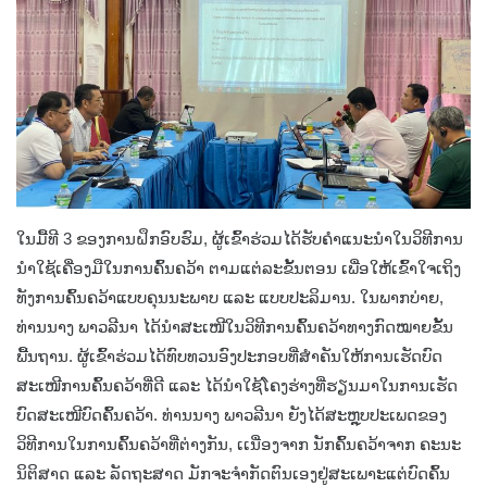
ໃນມື້ທີ 3 ຂອງການຝຶກອົບຮົມ, ຜູ້ເຂົ້າຮ່ວມໄດ້ຮັບຄໍາແນະນໍາໃນວິທີການ
ນໍາໃຊ້ເຄື່ອງມືໃນການຄົ້ນຄວ້າ ຕາມແຕ່ລະຂັ້ນຕອນ ເພື່ອໃຫ້ເຂົ້າໃຈເຖິງ
ທັງການຄົ້ນຄວ້າແບບຄຸນນະພາບ ແລະ ແບບປະລິມານ. ໃນພາກບ່າຍ,
ທ່ານນາງ ພາວລີນາ ໄດ້ນໍາສະເໜີໃນວິທີການຄົ້ນຄວ້າທາງກົດໝາຍຂັ້ນ
ພື້ນຖານ. ຜູ້ເຂົ້າຮ່ວມໄດ້ທົບທວນອົງປະກອບທີ່ສໍາຄັນໃຫ້ການເຮັດບົດ
ສະເໜີການຄົ້ນຄວ້າທີ່ດີ ແລະ ໄດ້ນໍາໃຊ້ໂຄງຮ່າງທີ່ຮຽນມາໃນການເຮັດ
ບົດສະເໜີບົດຄົ້ນຄວ້າ. ທ່ານນາງ ພາວລີນາ ຍັງໄດ້ສະຫຼຸບປະເພດຂອງ
ວິທີການໃນການຄົ້ນຄວ້າທີ່ຕ່າງກັນ, ເເນື່ອງຈາກ ນັກຄົ້ນຄວ້າຈາກ ຄະນະ
ນິຕິສາດ ແລະ ລັດຖະສາດ ມັກຈະຈໍາກັດຕົນເອງຢູ່ສະເພາະແຕ່ບົດຄົ້ນ