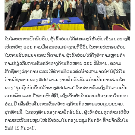
ໃນໄລຍະການຝຶກອົບຮົມ, ຜູ້ເຂົ້າຮ່ວມໄດ້ສະແດງໃຫ້ເຫັນເຖິງແນວທາງທີ່
ເປີດກວ້າງ ແລະ ການມີສ່ວນຮ່ວມຢ່າງກະຕືລືລົ້ນໃນການປະກອບສ່ວນ
ໃນການສົນທະນາ ແລະ ກິດຈະກໍາ. ຜູ້ເຂົ້າຮ່ວມໄດ້ຕັ້ງຄໍາຖາມຫຼາຍຄໍາ
ຖາມກ່ຽວກັບການຄົ້ນຄວ້າທາງດ້ານກົດໝາຍ ແລະ ວິທີການ, ຄວາມ
ສັດຊື່ທາງວິຊາການ ແລະ ວິທີການທີ່ແນວຄິດນີ້ຈະສາມາດນໍາໃຊ້ໄດ້ໃນ
ດ້ານວິຊາການຂອງ ສປປ ລາວ. ງານຝຶກອົບຮົມແມ່ນເປັນການຮວມໂຕ
ຂອງ “ຊຸມຊົນນັກຄົ້ນຄວ້າຂອງສປປລາວ” ໃນອະນາຄົດເຊິ່ງມີຄວາມເປັນ
ເອກະລັກ ແລະ ມີໝາກຜົນທີ່ດີ, ເຊິ່ງເນັ້ນຍໍ້າໃນຄວາມຕ້ອງການໃນການ
ຮ່ວມມື ເພື່ອສົ່ງເສີມການຄົ້ນຄວ້າທາງດ້ານກົດໝາຍແບບຄຸນນະພາບ.
ສຸດທ້າຍນີ້, ໃນຊ່ວງທ້າຍຂອງການຝຶກອົບຮົມ, ຜູ້ເຂົ້າຮ່ວມທຸກທ່ານໄດ້ຮັບ
ການສະໜັບສະໜູນໃຫ້ເຂົ້າຮ່ວມໃນກອງປະຊຸມຄົ້ນຄວ້າ ທີ່ຈະຈັດຂຶ້ນໃນ
ວັນທີ 15 ທັນວານີ້.