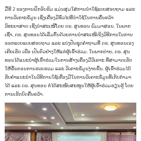
ມື້ທີ 2 ຂອງການຝຶກອົບຮົມ ແມ່ນສຸມໃສ່ການນໍາໃຊ້ແບບສອບຖາມ ແລະ
ການວິເຄາະຂໍ້ມູນ ເຊິ່ງເຄື່ອງມືທົ່ວໄປທີ່ນໍາໃຊ້ໃນການຄົ້ນຄວ້າ
ວິທະຍາສາດ ເຊິ່ງນໍາສະເໜີໂດຍ ດຣ. ສູນທອນ ພົມມາສອນ. ໃນພາກ
ເຊົ້າ, ດຣ. ສຸນທອນໄດ້ເລີ່ມຕົ້ນດ້ວຍການນໍາສະເໜີເຖິງວິທີການໃນການ
ອອກແບບແບບສອບຖາມ ແລະ ແບ່ງປັນຊຸຸດຄໍາຖາມທີ່່ ດຣ. ສູນທອນເອງ
ເຄີຍເຮັດ ເພື່ອ ເປັນຕົວຢ່າງໃຫ້ແກ່ຜູ້ເຂົ້າຮ່ວມ. ໃນພາກບ່າຍ, ດຣ. ສຸນ
ທອນໄດ້ແນະນໍາຜູ້ເຂົ້າຮ່ວມໃນການສ້າງເຄື່ອງມືວິເຄາະ ທີ່ສາມາດເຮັດ
ໃຫ້ຂັ້ນຕອນການຮວບຮວມ ແລະ ວິເຄາະຂໍ້ມູນງ່າຍຂຶ້ນ. ຜູ້ເຂົ້າຮ່ວມໄດ້
ຮັບຄໍາແນະນໍາໃນວິທີການໃຊ້ເຄື່ອງມືໃນການວິເຄາະຂໍ້ມູນທີ່ເກັບກໍາມາ
ໄດ້ ແລະ ດຣ. ສຸນທອນ ກໍໄດ້ສະໜັບສະໜູນໃຫ້ຜູ້ເຂົ້າຮ່ວມຮຽນຮູ້ ໂດຍ
ການເຮັດບົດຄົ້ນຄວ້າ.