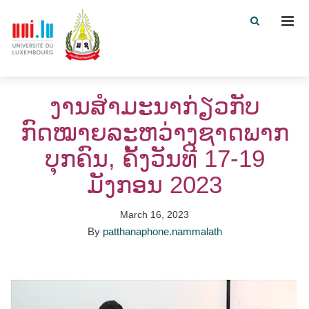
Men
ງານສຳມະນາກ່ຽວກັບ
ກົດໝາຍລະຫວ່າງຊາດພາກ
ບຸກຄົນ, ຄັ້ງວັນທີ 17-19
ມັງກອນ 2023
March 16, 2023
By
patthanaphone.nammalath