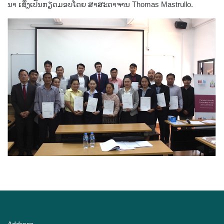
ນາ ເຊິ່ງເປັນກຽດມອບໂດຍ ສາສະດາຈານ Thomas Mastrullo.
Address