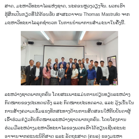
ສາດ, ມະຫາວິທະຍາໄລແຫ່ງຊາດ, ນະຄອນຫຼວງວຽງຈັນ. ພວກເຮົາ
ຮູ້ສຶກເປັນກຽດທີ່ໄດ້ຕ້ອນຮັບ ສາສະດາຈານ Thomas Mastrullo ຈາກ
ມະຫາວິທະຍາໄລລຸກຊໍາບວກ ໃນການນຳພາການສຳມະນາໃນຄັ້ງນີ້.
ລະຫວ່າງຊາດພາກບຸກຄົນ ໂດຍສະເພາະແມ່ນການປຽບທຽບລະຫວ່າງ
ກົດໝາຍຂອງປະເທດຝຣັ່ງ ແລະ ກົດໝາຍປະເທດລາວ, ແລະ ມຸ້ງເນັ້ນໃນ
ການສ້າງຄວາມເຂັ້ມແຂງທັກສະທາງດ້ານການສິດສອນໃຫ້ກັບບັນດາຜູ້
ເຂົ້້າຮ່ວມກ່ຽວກັບກົດໝາຍລະຫວ່າງຊາດພາກບຸກຄົນ. ໂດຍໂຄງການ
ຮ່ວມມືລະຫວ່າງມະຫາວິທະຍາໄລຂອງພວກເຮົາໄດ້ຮຽນເຊີນຄະນະ
ອາຈານຈາກຄະນະນິຕິສາດ ແລະ ລັດຖະສາດ (ຄນລ) ຂອງມະຫາ