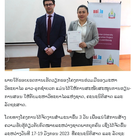
ພາຍໃຕ້ຂອບເຂດການເຮັດວຽກຂອງໂຄງການຮ່ວມມືຂອງມະຫາ
ວິທະຍາໄລ ລາວ-ລຸກຊໍາບວກ ແມ່ນໄດ້ໃຫ້ການສະໜັບສະໜູນການຮຽນ-
ການສອນ ໃຫ້ກັບມະຫາວິທະຍາໄລແຫ່ງຊາດ, ຄະນະນິຕິສາດ ແລະ
ລັດຖະສາດ.
ໂດຍທາງໂຄງການໄດ້ຈັດງານສຳມະນາຂຶ້ນ 3 ວັນ ເພື່ອແນ່ໃສ່ການສ້າງ
ຄວາມຮັບຮູ້ກ່ຽວກັບກົດໝາຍລະຫວ່າງຊາດພາກບຸກຄົນ ເຊິ່ງໄດ້ຈັດຂຶ້ນ
ລະຫວ່າງວັນທີ 17-19 ມັງກອນ 2023 ທີ່ຄະນະນິຕິສາດ ແລະ ລັດຖະ