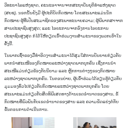
ວິທະຍາໄລແຫ່ງຊາດ, ຄະນະອາຈານຈາກສະຖາບັນຍຸຕິທຳແຫ່ງຊາດ
(ສຍຊ). ນອກນັ້ນຍັງມີ ຜູ້ປະຕິບັດກົດໝາຍ ໂດຍສະເພາະແມ່ນນັກ
ກົດໝາຍ ຜູ້ທີ່ເປັນສະມາຊິກຂອງສະພາທະນາຍຄວາມ; ຜູ້ພິພາກສາຈາກ
ສານປະຊາຊົນສູງສຸດ; ແລະ ໄອຍະການຈາກອົງການໄອຍະການ
ປະຊາຊົນສູງສຸດ ກໍໄດ້ໃຫ້ກຽດເຂົ້າຮ່ວມງານສໍາມະນາຂອງພວກເຮົາໃນ
ຄັ້ງນີ້.
ໃນພາກເຊົ້າຂອງມື້ທຳອິດງານສຳມະນາໄດ້ສຸມໃສ່ການບັນຍາຍກ່ຽວກັບ
ພາກນຳສະເໜີຂອງກົດໝາຍລະຫວ່າງຊາດພາກບຸກຄົນ ເຊິ່່ງການນຳ
ສະເໜີແມ່ນກ່ຽວຂ້ອງກັບນິຍາມ ແລະ ຫຼັກການຕ່າງໆຂອງກົດໝາຍ
ລະຫວ່າງຊາດພາກບຸກຄົນ. ໃນຕອນບ່າຍ, ຜູ້ເຂົ້າຮ່ວມໄດ້ຮຽນຮູ້ກ່ຽວກັບ
ມຸມມອງທົ່ວໄປກ່ຽວກັບກົດໝາຍລະຫວ່າງຊາດພາກບຸກຄົນ ໂດຍ
ສະເພາະແມ່ນກ່ຽວກັບສິດທິພິເສດທາງດ້ານເຂດອໍານາດຂອງສານ, ຂໍ້
ກົດໝາຍທີ່ພົວພັນກັບເຂດອໍານາດຂອງສານ ແລະ ຄວາມຂັດແຍ່ງຕໍ່ກັບ
ຂັ້ນຕອນການດໍາເນີນການ.