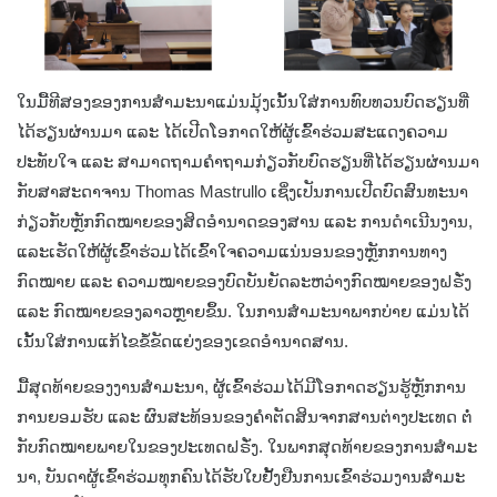
ໃນມື້ທີສອງຂອງການສຳມະນາແມ່ນມຸ້ງເນັ້ນໃສ່ການທົບທວນບົດຮຽນທີ່
ໄດ້ຮຽນຜ່ານມາ ແລະ ໄດ້ເປີດໂອກາດໃຫ້ຜູ້ເຂົ້າຮ່ວມສະແດງຄວາມ
ປະທັບໃຈ ແລະ ສາມາດຖາມຄຳຖາມກ່ຽວກັບບົດຮຽນທີ່ໄດ້ຮຽນຜ່ານມາ
ກັບສາສະດາຈານ Thomas Mastrullo ເຊິ່ງເປັນການເປີດບົດສົນທະນາ
ກ່ຽວກັບຫຼັກກົດໝາຍຂອງສິດອໍານາດຂອງສານ ແລະ ການດໍາເນີນງານ,
ແລະເຮັດໃຫ້ຜູ້ເຂົ້າຮ່ວມໄດ້ເຂົ້າໃຈຄວາມແນ່ນອນຂອງຫຼັກການທາງ
ກົດໝາຍ ແລະ ຄວາມໝາຍຂອງບົດບັນຍັດລະຫວ່າງກົດໝາຍຂອງຝຣັ່ງ
ແລະ ກົດໝາຍຂອງລາວຫຼາຍຂຶ້ນ. ໃນການສໍາມະນາພາກບ່າຍ ແມ່ນໄດ້
ເນັ້ນໃສ່ການແກ້ໄຂຂໍ້ຂັດແຍ່ງຂອງເຂດອໍານາດສານ.
ມື້ສຸດທ້າຍຂອງງານສຳມະນາ, ຜູ້ເຂົ້າຮ່ວມໄດ້ມີໂອກາດຮຽນຮູ້ຫຼັກການ
ການຍອມຮັບ ແລະ ຜົນສະທ້ອນຂອງຄຳຕັດສິນຈາກສານຕ່າງປະເທດ ຕໍ່
ກັບກົດໝາຍພາຍໃນຂອງປະເທດຝຣັ່ງ. ໃນພາກສຸດທ້າຍຂອງການສຳມະ
ນາ, ບັນດາຜູ້ເຂົ້າຮ່ວມທຸກຄົນໄດ້ຮັບໃບຢັ້ງຢືນການເຂົ້າຮ່ວມງານສຳມະ