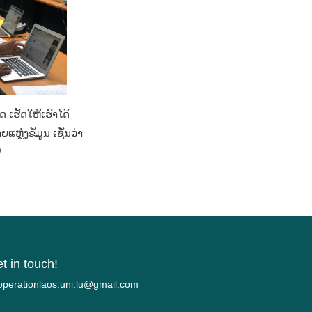
ດ ເຮັດໃຫ້ເຮົາໄດ້
ຼ່ງຂໍ້ມູນ ເຊັ່ນວ່າ
/
t in touch!
c.liamg@ul.inu.soalnoitarepooc