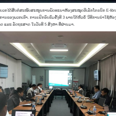
ວກໄດ້ສືບຕໍ່ສະໜັບສະໜູນການພັດທະນາຫ້ອງສະໝຸດອີເລັກໂຕຣນິກ E-librar
ຂອງພວກເຮົາ. ການເຝິກອົບຮົມຄັ້ງທີ 3 ພາຍໃຕ້ຫົວຂໍ້ ‘ວິທີການນຳໃຊ້ຫ້ອ
ສາດ ແລະ ລັດຖະສາດ ໃນວັນທີ 5 ສິງຫາ ທີ່ຜ່ານມາ.