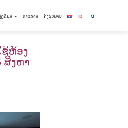
ຼ່ງຂໍ້ມູນ
ຂ່າວສານ
ຄັງຮູບພາບ
ຊ້ຫ້ອງ
5 ສິງຫາ