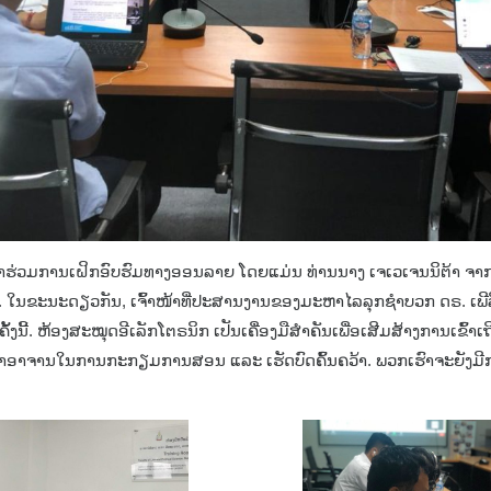
ຂົ້າຮ່ວມການເຝິກອົບຮົມທາງອອນລາຍ ໂດຍແມ່ນ ທ່ານນາງ ເຈເວເຈນນິຕ້າ ຈາກ
 ໃນຂະນະດຽວກັນ, ເຈົ້າໜ້າທີ່ປະສານງານຂອງມະຫາໄລລຸກຊຳບວກ ດຣ. ເພີລີນ 
ນຄັ້ງນີ້. ຫ້ອງສະໝຸດອີເລັກໂຕຣນິກ ເປັນເຄື່ອງມືສຳຄັນເພື່ອເສີມສ້າງການເຂົ້າເ
ດາອາຈານໃນການກະກຽມການສອນ ແລະ ເຮັດບົດຄົ້ນຄວ້າ. ພວກເຮົາຈະຍັງມີການ