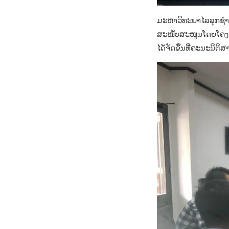
ມະຫາວິທະຍາໄລລຸກຊຳບ
ສະໜັບສະໜູນໂດຍໂຄງການ
ໄດ້ຈັດຂຶ້ນທີ່ຄະນະນິຕິ