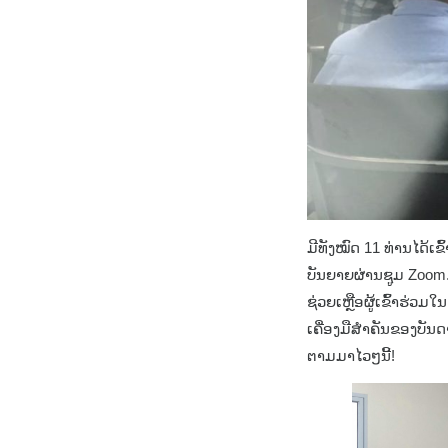
ມີທັງໝົດ 11 ທ່ານໄດ້ເ
ບັນຍາຍຜ່ານຊູມ Zoom.
ຊ່ວຍເຫຼືອຜູ້ເຂົ້າຮ່ວມໃ
ເຄື່ອງມືສຳຄັນຂອງບັນ
ຕາມມາໄວໆນີ້!