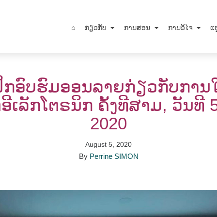
⌂
ກ່ຽວກັບ
ການສອນ
ການວິໄຈ
ແຫ
ິກອົບຮົມອອນລາຍກ່ຽວກັບການໃ
ີເລັກໂຕຣນິກ ຄັ້ງທີສາມ, ວັນທີ 
2020
August 5, 2020
By
Perrine SIMON