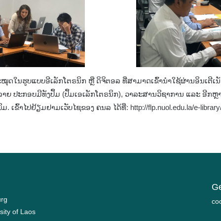
ໝຸດໃນຮູບແບບອີເລັກໂຕຣນິກ ຫຼື ດິຈິຕອລ ທີ່ສາມາດເຂົ້ານຳໃຊ້ຜ່ານອິນເຕີເນັ
ລາຍ ປະກອບມີທັງປຶ້ມ (ປຶ້ມເອເລັກໂຕຣນິກ), ວາລະສານວິຊາການ ແລະ ອີກຫຼາຍແຫ
 ເຂົ້າໄປຢ້ຽມຢາມເວັບໄຊຂອງ ຄນລ ໄດ້ທີ່: http://flp.nuol.edu.la/e-library
Ge
urg
mo
sity of Laos