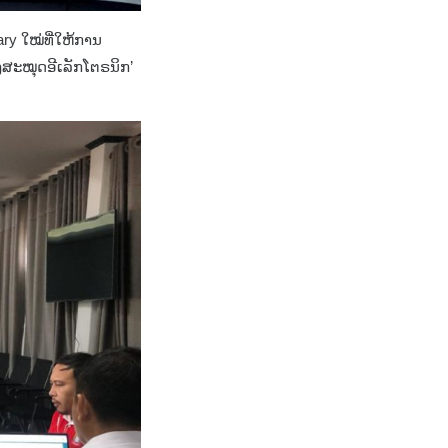
y ໃໝ່ທີ່ໃຫ້ການ
ງສະໝຸດອີເລັກໂຕຣນິກ’