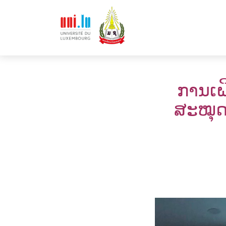
ການເຝ
ສະໝຸດອ