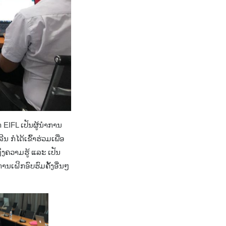
 EIFL ເປັນຜູ້ນຳການ
ກໍໄດ້ເຂົ້າຮ່ວມເພື່ອ
ຖິງຄວາມຮູ້ ແລະ ເປັນ
ເຝິກອົບຮົມຄັ້ງອື່ນໆ