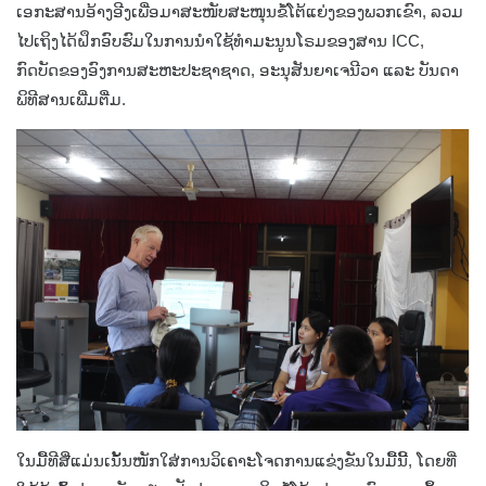
ເອກະສານອ້າງອີງເພື່ອມາສະໜັບສະໜຸນຂໍ້ໂຕ້ແຍ່ງຂອງພວກເຂົາ, ລວມ
ໄປເຖິງໄດ້ຝຶກອົບຮົມໃນການນຳໃຊ້ທຳມະນູນໂຣມຂອງສານ ICC,
ກົດບັດຂອງອົງການສະຫະປະຊາຊາດ, ອະນຸສັນຍາເຈນີວາ ແລະ ບັນດາ
ພິທີສານເພີ່ມຕື່ມ.
ໃນມື້ທີສີ່ແມ່ນເນັ້ນໜັກໃສ່ການວິເຄາະໂຈດການແຂ່ງຂັນໃນມື້ນີ້, ໂດຍທີ່