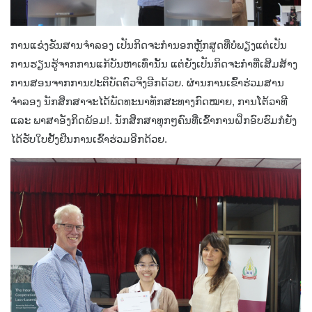
ການແຂ່ງຂັນສານຈຳລອງ ເປັນກິດຈະກຳນອກຫຼັກສູດທີ່ບໍ່ພຽງແຕ່ເປັນ
ການຮຽນຮູ້ຈາກການແກ້ບັນຫາເທົ່ານັ້ນ ແຕ່ຍັງເປັນກິດຈະກຳທີ່ເສີມສ້າງ
ການສອນຈາກການປະຕິບັດຕົວຈິງອີກດ້ວຍ. ຜ່ານການເຂົ້າຮ່ວມສານ
ຈຳລອງ ນັກສຶກສາຈະໄດ້ພັດທະນາທັກສະທາງກົດໝາຍ, ການໂຕ້ວາທີ
ແລະ ພາສາອັງກິດພ້ອມ!. ນັກສຶກສາທຸກໆຄົນທີ່ເຂົ້າການຝຶກອົບຮົມກໍຍັງ
ໄດ້ຮັບໃບຢັ້ງຢືນການເຂົ້າຮ່ວມອີກດ້ວຍ.