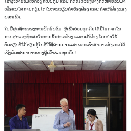
ໃຫ້ຜູ້ເຂົ້າຮ່ວມເຮັດວຽກເປັນກຸ່ມ ແລະ ຄິດຂໍ້ໂຕ້ແຍ່ງທາງກົດໝາຍຂຶ້ນມາ
ເພື່ອແນໃສ່ການກຽມໂຕໃນການຂຽນຄຳຮ້ອງຟ້ອງ ແລະ ຄຳແກ້ຟ້ອງຂອງ
ພວກເຂົາ.
ໃນມື້ສຸດທ້າຍຂອງການຝຶກອົບຮົມ, ຜູ້ເຂົ້າຮ່ວມທຸກຄົນໄດ້ມີໂອກາດໃນ
ການສະແດງທັກສະໃນການຂຶ້ນກ່າວຟ້ອງ ແລະ ແກ້ຟ້ອງ ໂດຍນຳໃຊ້
ບົດຮຽນທີ່ໄດ້ຮຽນຮູ້ໃນສີ່ມື້ທີ່ຜ່ານມາ ແລະ ພວກເຮົາສາມາດສັງເກດໄດ້
ເຖິງພັດທະນາການຂອງຜູ້ເຂົ້າຮ່ວມທຸກຄົນ!