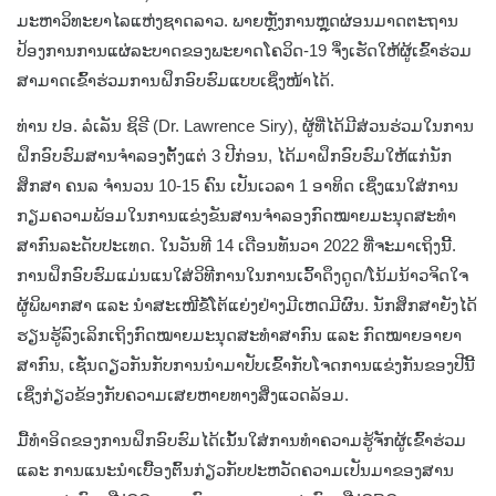
ມະຫາວິທະຍາໄລແຫ່ງຊາດລາວ. ພາຍຫຼັງການຫຼຸດຜ່ອນມາດຕະຖານ
ປ້ອງການການແຜ່ລະບາດຂອງພະຍາດໂຄວິດ-19 ຈຶ່ງເຮັດໃຫ້ຜູ້ເຂົ້າຮ່ວມ
ສາມາດເຂົ້າຮ່ວມການຝຶກອົບຮົມແບບເຊິ່ງໜ້າໄດ້.
ທ່ານ ປອ. ລໍເລັນ ຊິຣີ (Dr. Lawrence Siry), ຜູ້ທີ່ໄດ້ມີສ່ວນຮ່ວມໃນການ
ຝຶກອົບຮົມສານຈຳລອງຕັ້ງແຕ່ 3 ປີກ່ອນ, ໄດ້ມາຝຶກອົບຮົມໃຫ້ແກ່ນັກ
ສຶກສາ ຄນລ ຈຳນວນ 10-15 ຄົນ ເປັນເວລາ 1 ອາທິດ ເຊິ່ງແນໃສ່ການ
ກຽມຄວາມພ້ອມໃນການແຂ່ງຂັນສານຈຳລອງກົດໝາຍມະນຸດສະທຳ
ສາກົນລະດັບປະເທດ. ໃນວັນທີ 14 ເດືອນທັນວາ 2022 ທີ່ຈະມາເຖິງນີ້.
ການຝຶກອົບຮົມແມ່ນແນໃສ່ວິທີການໃນການເວົ້າດຶງດູດ/ໂນ້ມນ້າວຈິດໃຈ
ຜູ້ພິພາກສາ ແລະ ນຳສະເໜີຂໍ້ໂຕ້ແຍ່ງຢ່າງມີເຫດມີຜົນ. ນັກສຶກສາຍັງໄດ້
ຮຽນຮູ້ລົງເລິກເຖິງກົດໝາຍມະນຸດສະທຳສາກົນ ແລະ ກົດໝາຍອາຍາ
ສາກົນ, ເຊັ່ນດຽວກັນກັບການນຳມາປັບເຂົ້າກັບໂຈດການແຂ່ງກັນຂອງປີນີ້
ເຊິ່ງກ່ຽວຂ້ອງກັບຄວາມເສຍຫາຍທາງສິ່ງແວດລ້ອມ.
ມື້ທຳອິດຂອງການຝຶກອົບຮົມໄດ້ເນັ້ນໃສ່ການທຳຄວາມຮູ້ຈັກຜູ້ເຂົ້າຮ່ວມ
ແລະ ການແນະນຳເບື້ອງຕົ້ນກ່ຽວກັບປະຫວັດຄວາມເປັນມາຂອງສານ