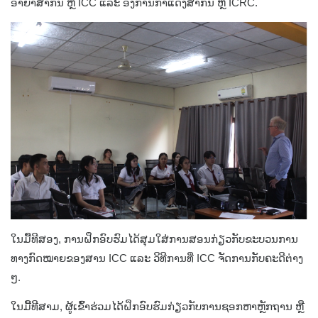
ອາຍາສາກົນ ຫຼື ICC ແລະ ອົງການກາແດງສາກົນ ຫຼື ICRC.
ໃນມື້ທີສອງ, ການຝຶກອົບຮົມໄດ້ສຸມໃສ່ການສອນກ່ຽວກັບຂະບວນການ
ທາງກົດໝາຍຂອງສານ ICC ແລະ ວິທີການທີ່ ICC ຈັດການກັບຄະດີຕ່າງ
ໆ.
ໃນມື້ທີສາມ, ຜູ້ເຂົ້າຮ່ວມໄດ້ຝຶກອົບຮົມກ່ຽວກັບການຊອກຫາຫຼັກຖານ ຫຼື