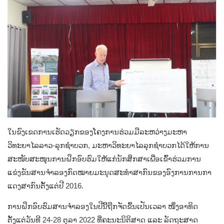
ໃນຂົງເຂດການເຮັດວຽກຂອງໂຄງການຮ່ວມມືລະຫວ່າງມະຫາ
ວິທະຍາໄລລາວ-ລຸກຊຳບວກ, ມະຫາວິທະຍາໄລລຸກຊຳບວກໄດ້ໃຫ້ການ
ສະໜັບສະໜຸນການຝຶກອົບຮົມໃຫ້ແກ່ນັກສຶກສາເພື່ອເຂົ້າຮ່ວມການ
ແຂ່ງຂັນສານຈຳລອງກົດໝາຍມະນຸດສະທຳສາກົນຂອງອົງການການກາ
ແດງສາກົນຕັ້ງແຕ່ປີ 2016.
ການຝຶກອົບຮົມສານຈຳລອງໃນປີນີ້ຖືກຈັດຂຶ້ນເປັນເວລາ ໜຶ່ງອາທິດ
ຕັ້ງແຕ່ວັນທີ 24-28 ຕຸລາ 2022 ທີ່ຄະນະນິຕິສາດ ແລະ ລັດຖະສາດ