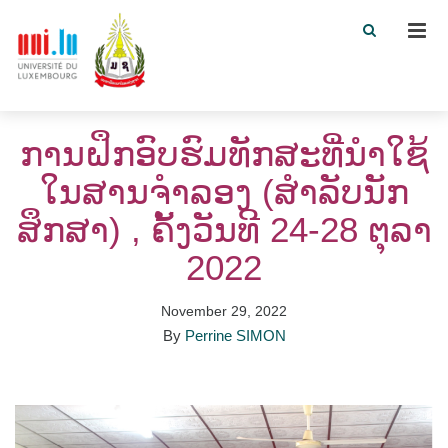
Men
ການຝຶກອົບຮົມທັກສະທີ່ນຳໃຊ້
ໃນສານຈຳລອງ (ສຳລັບນັກ
ສຶກສາ) , ຄັ້ງວັນທີ 24-28 ຕຸລາ
2022
November 29, 2022
By
Perrine SIMON