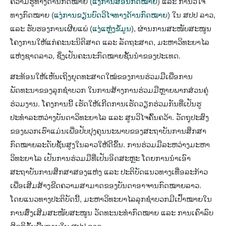
ຄວາມຮູ້ທາງດ້ານກົດໝາຍ (
ແງ່ການສອນກົດໝາຍ
) ແລະ ການວິໄຈ
ທາງກົດໝາຍ (
ແງ່ການຂຽນບົດວິໄຈທາງດ້ານກົດໝາຍ
) ໃນ ສປປ ລາວ,
ແລະ ຮັບຮອງການເຜີຍແພ່ (
ແງ່ແຫຼ່ງຂໍ້ມູນ
), ຜ່ານການສະໜັບສະໜູນ
ໂຄງການໃຫ້ແກ່ຄະນະນິຕິສາດ ແລະ ລັດຖະສາດ, ມະຫາວິທະຍາໄລ
ແຫ່ງຊາດລາວ, ຊຶ່ງເປັນຄະນະກົດໝາຍຊັ້ນນຳຂອງປະເທດ.
ສະທ້ອນໃຫ້ເຫັນເຖິງຍຸດທະສາດໃໝ່ຂອງການຮ່ວມມືເພື່ອການ
ພັດທະນາຂອງລຸກຊຳບວກ ໃນການສ້າງການຮ່ວມມືຫຼາຍພາກສ່ວນຄູ່
ຮ່ວມງານ. ໂຄງການນີ້ ເຮັດໃຫ້ເກີດການເຮັດວຽກຮ່ວມກັນທີ່ເປັນຮູ
ປະທຳລະຫວ່າງບັນດາວິທະຍາໄລ ແລະ ສູນວິໄຈຄົ້ນຄວ້າ. ວັດຖຸປະສົງ
ຂອງພວກເຮົາແມ່ນເພື່ອປັບປຸງຄຸນນະພາບຂອງສະຖາບັນການສຶກສາ
ກົດໝາຍລະດັບຊັ້ນສູງໃນລາວໃຫ້ດີຂຶ້ນ. ການຮ່ວມມືລະຫວ່າງມະຫາ
ວິທະຍາໄລ ເປັນການຮ່ວມມືທີ່ເປັນອິດສະຫຼະ ໂດຍການນຳເອົາ
ສະຖາບັນການສຶກສາສອງແຫ່ງ ແລະ ປະຕິບັດແນວທາງເທື່ອລະກ້າວ
ເພື່ອເສີມສ້າງຂີດຄວາມສາມາດຂອງບັນດາອາຈານກົດໝາຍລາວ.
ໂດຍແນວທາງປະຕິບັດນີ້, ມະຫາວິທະຍາໄລລຸກຊຳບວກມີເປົ້າໝາຍໃນ
ການສົ່ງເສີມສະໜັບສະໜູນ ວັດທະນະທຳກົດໝາຍ ແລະ ການເຄົາລົບ