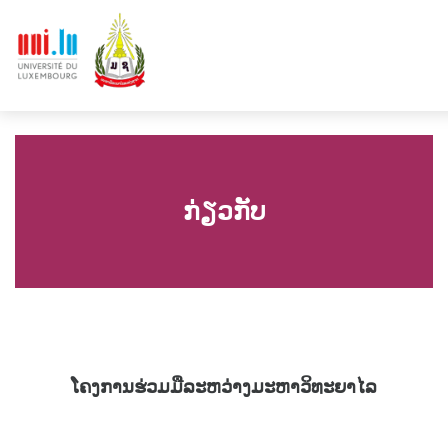
ກ່ຽວກັບ
ໂຄງການຮ່ວມມືລະຫວ່າງມະຫາວິທະຍາໄລ