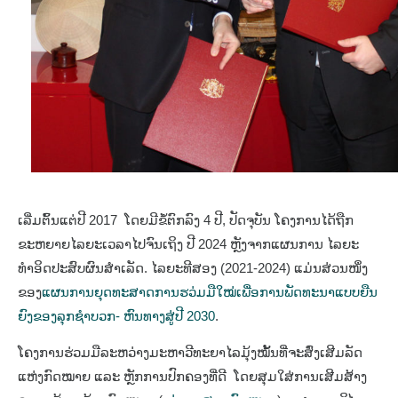
ເລີ່ມຕົ້ນແຕ່ປີ 2017 ໂດຍມີຂໍ້ຕົກລົງ 4 ປີ, ປັດຈຸບັນ ໂຄງການໄດ້ຖືກ
ຂະຫຍາຍໄລຍະເວລາໄປຈົນເຖິງ ປີ 2024 ຫຼັງຈາກແຜນການ ໄລຍະ
ທຳອິດປະສົບຜົນສຳເລັດ. ໄລຍະທີສອງ (2021-2024) ແມ່ນສ່ວນໜຶ່ງ
ຂອງ
ແຜນການຍຸດທະສາດການຮວ່ມມືໃໝ່ເພື່ອການພັດທະນາແບບຍືນ
ຍົງຂອງລຸກຊຳບວກ- ຫົນທາງສູ່ປີ 2030
.
ໂຄງການຮ່ວມມືລະຫວ່າງມະຫາວີທະຍາໄລມຸ້ງໝັ້ນທີ່ຈະສົ່ງເສີມລັດ
ແຫ່ງກົດໝາຍ ແລະ ຫຼັກການປົກຄອງທີ່ດີ ໂດຍສຸມໃສ່ການເສີມສ້າງ