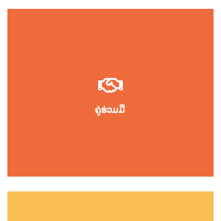
ຄູ່ຮ່ວມມື