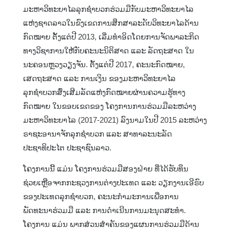
ມະຫາວິທະຍາໄລລຸກຊຳບວກຮ່ວມມືກັບມະຫາວິທະຍາໄລ
ແຫ່ງຊາດລາວໃນຂົງເຂດການສຶກສາລະດັບວິທະຍາໄລດ້ານ
ກົດໝາຍ ຕັ້ງແຕ່ປີ 2013, ເລີ່ມທຳອິດໂດຍການຈັດພາລະກິດ
ທາງວິຊາການໃຫ້ກັບຄະນະນິຕິສາດ ແລະ ລັດຖະສາດ ໃນ
ນະຄອນຫຼວງວຽງຈັນ. ຕັ້ງແຕ່ປີ 2017, ຄະນະກົດໝາຍ,
ເສດຖະສາດ ແລະ ການເງິນ ຂອງມະຫາວິທະຍາໄລ
ລຸກຊຳບວກສົ່ງເສີມລັດແຫ່ງກົດໝາຍຜ່ານຄວາມຮູ້ທາງ
ກົດໝາຍ ໃນຂອບເຂດຂອງ ໂຄງການການຮ່ວມມືລະຫວ່າງ
ມະຫາວິທະຍາໄລ (2017-2021) ລົງນາມໃນປີ 2015 ລະຫວ່າງ
ຣາຊະອານາຈັກລຸກຊຳບວກ ແລະ ສາທາລະນະລັດ
ປະຊາທິປະໄຕ ປະຊາຊົນລາວ.
ໂຄງການນີ້ ແມ່ນ ໂຄງການຮ່ວມມືສອງຝ່າຍ ທີ່ໄດ້ຮັບທຶນ
ຊ່ວຍເຫຼືອຈາກກະຊວງການຕ່າງປະເທດ ແລະ ວຽກງານເອີຣົບ
ຂອງປະເທດລຸກຊຳບວກ, ຄະນະກຳມະການເພື່ອການ
ພັດທະນາຮ່ວມມື ແລະ ການດຳເນີນການມະນຸດສະທຳ.
ໂຄງການ ແມ່ນ ພາກສ່ວນສຳຄັນຂອງແຜນການຮ່ວມມືດ້ານ