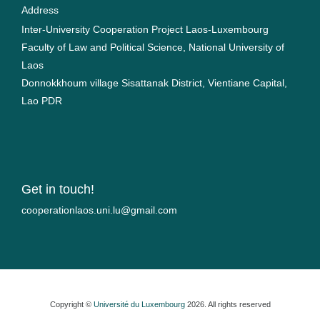
Address
Inter-University Cooperation Project Laos-Luxembourg
Faculty of Law and Political Science, National University of
Laos
Donnokkhoum village Sisattanak District, Vientiane Capital,
Lao PDR
Get in touch!
moc.liamg@ul.inu.soalnoitarepooc
Copyright ©
Université du Luxembourg
2026. All rights reserved