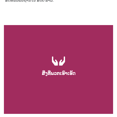
ສິດທິຂັ້ນພື້ນຖານໃນ ສປປ ລາວ.
ສິ່ງທີ່ພວກເຮົາເຮັດ