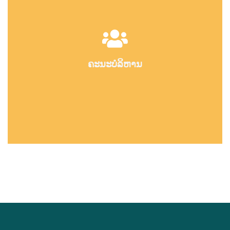
ຄະນະບໍລິຫານ