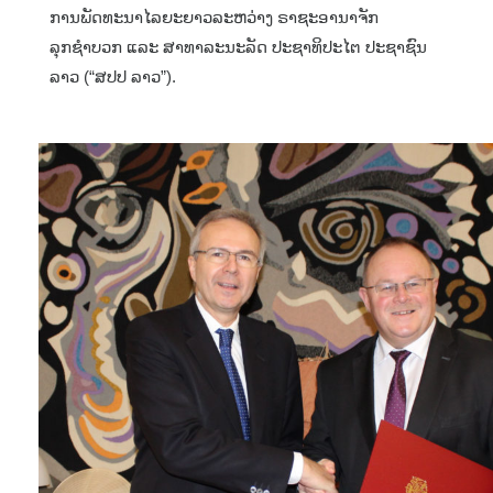
ການພັດທະນາໄລຍະຍາວລະຫວ່າງ ຣາຊະອານາຈັກ
ລຸກຊຳບວກ ແລະ ສາທາລະນະລັດ ປະຊາທິປະໄຕ ປະຊາຊົນ
ລາວ (“ສປປ ລາວ”).