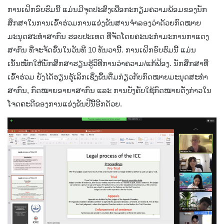
ການເຝິກອົບຮົມນີ້ ແມ່ນມີຈຸດປະສົງເພື່ອກະກຽມຄວາມພ້ອມຂອງນັກ
ສຶກສາໃນການເຂົ້າຮ່ວມການແຂ່ງຂັນສານຈຳລອງວ່າດ້ວຍກົດໝາຍ
ມະນຸດສະທຳສາກົນ ຮອບປະເທດ ທີ່ຈັດໂດຍຄະນະກຳມະການກາແດງ
ສາກົນ ທີ່ຈະຈັດຂຶ້ນໃນວັນທີ 10 ທັນວານີ້. ການເຝິກອົບຮົມນີ້ ແມ່ນ
ເນັ້ນໜັກໃຫ້ນັກສຶກສາຮຽນຮູ້ວິທີການວ່າຄວາມ/ແກ້ຟ້ອງ. ນັກສຶກສາທີ່
ເຂົ້າຮ່ວມ ຍັງໄດ້ຮຽນຮູ້ເລິກເຊິ່ງຂຶ້ນຕື່ມກ່ຽວກັບກົດໝາຍມະນຸດສະທຳ
ສາກົນ, ກົດໝາຍອາຍາສາກົນ ແລະ ການບັງຄັບໃຊ້ກົດໝາຍດັ່ງກ່າວໃນ
ໂຈດຄະດີຂອງການແຂ່ງຂັນປີນີ້ອີກດ້ວຍ.