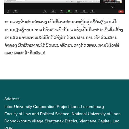
ການແຂ່ງຂັນສານຈຳລອງ ເປັນກິດຈະກຳນອກຫຼັກສູດທີ່ບໍ່ພຽງແຕ່ເປັນ
ການຮຽນຮູ້ຈາກການແກ້ບັນຫາເທົ່ານັ້ນ ແຕ່ຍັງເປັນກິດຈະກຳທີ່ເສີມສ້າງ
ການສອນຈາກການປະຕິບັດຕົວຈິງອີກດ້ວຍ. ຜ່ານການເຂົ້າຮ່ວມສານ
ຈຳລອງ ນັກສຶກສາຈະໄດ້ພັດທະນາທັກສະທາງກົດໝາຍ, ການໂຕ້ວາທີ
ແລະ ພາສາອັງກິດພ້ອມ!
Address
Inter-University Cooperation Project Laos-Luxembourg
Faculty of Law and Political Science, National University of Laos
Donnokkhoum village Sisattanak District, Vientiane Capital, Lao
PDR