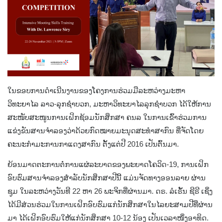
ໃນຂອບການດຳເນີນງານຂອງໂຄງການຮ່ວມມືລະຫວ່າງມະຫາ
ວິທະຍາໄລ ລາວ-ລຸກຊຳບວກ, ມະຫາວິທະຍາໄລລຸກຊຳບວກ ໄດ້ໃຫ້ການ
ສະໜັບສະໜູນການເຝິກຊ້ອມນັກສຶກສາ ຄນລ ໃນການເຂົ້າຮ່ວມການ
ແຂ່ງຂັນສານຈຳລອງວ່າດ້ວຍກົດໝາຍມະນຸດສະທຳສາກົນ ທີ່ຈັດໂດຍ
ຄະນະກຳມະການກາແດງສາກົນ ຕັ້ງແຕ່ປີ 2016 ເປັນຕົ້ນມາ.
ຍ້ອນມາດຕະການຕໍ່ການແຜ່ລະບາດຂອງພະຍາດໂຄວິດ-19, ການເຝິກ
ອົບຮົມສານຈຳລອງສຳລັບນັກສຶກສາປີນີ້ ແມ່ນຈັດທາງອອນລາຍ ຜ່ານ
ຊູມ ໃນລະຫວ່າງວັນທີ 22 ຫາ 26 ພະຈິກທີ່ຜ່ານມາ. ດຣ. ລໍເຣັ້ນ ຊີຣີ ເຊິ່ງ
ໄດ້ມີສ່ວນຮ່ວມໃນການເຝິກອົບຮົມແກ່ນັກສຶກສາໃນໄລຍະສາມປີທີ່ຜ່ານ
ມາ ໄດ້ເຝິກອົບຮົມໃຫ້ແກ່ນັກສຶກສາ 10-12 ນ້ອງ ເປັນເວລາໜຶ່ງອາທິດ.